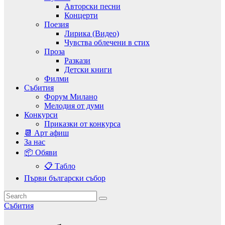
Авторски песни
Концерти
Поезия
Лирика (Видео)
Чувства облечени в стих
Проза
Разкази
Детски книги
Филми
Събития
Форум Милано
Мелодия от думи
Конкурси
Приказки от конкурса
📆 Арт афиш
За нас
📦 Обяви
📋 Табло
Първи български събор
Събития