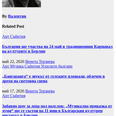
By
Валентин
Related Post
Арт
Събития
България ще участва на 24 май в традиционния Карнавал
на културите в Берлин
май 22, 2026
Венета Терзиева
Арт
Музика
Събития
Успелите българи
„Бангаранга“ е звукът от селските площади, облечен в
дрехи на световна сцена
май 17, 2026
Венета Терзиева
Арт
Събития
Забавно шоу за деца под надслов: „Музикална приказка от
думи“ ще се състои на 11 юни в Българския културен
институт в Берлин