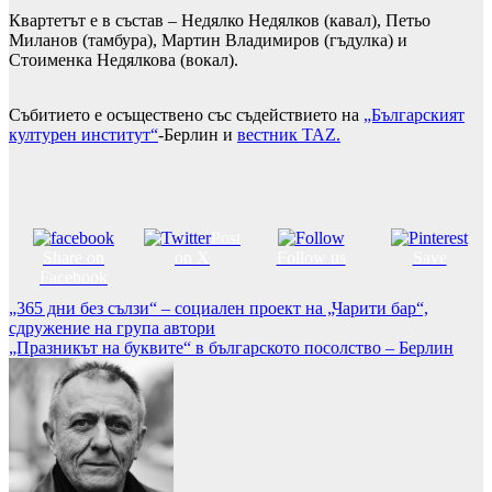
Квартетът е в състав – Недялко Недялков (кавал), Петьо
Миланов (тамбура), Мартин Владимиров (гъдулка) и
Стоименка Недялкова (вокал).
Събитието е осъществено със съдействието на
„Българският
културен институт“
-Берлин и
вестник TAZ.
Post
Share on
on X
Follow us
Save
Facebook
Навигация
„365 дни без сълзи“ – социален проект на „Чарити бар“,
сдружение на група автори
„Празникът на буквите“ в българското посолство – Берлин