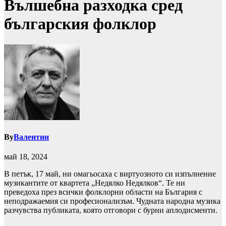
Вълшебна разходка сред
българския фолклор
By
Валентин
май 18, 2024
В петък, 17 май, ни омагьосаха с виртуозното си изпълнение
музикантите от квартета „Недялко Недялков“. Те ни
преведоха през всички фолклорни области на България с
неподражаемия си професионализъм. Чудната народна музика
разчувства публиката, която отговори с бурни аплодисменти.