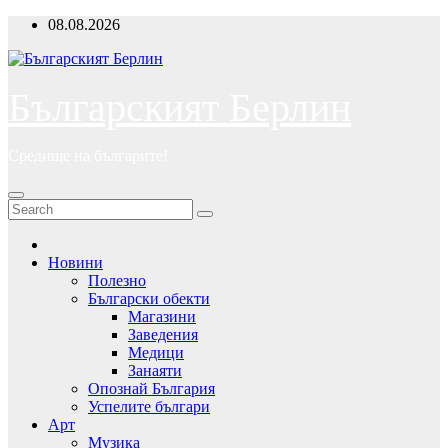
Skip
08.08.2026
to
content
Българският Берлин
Средище на българите!
Новини
Полезно
Български обекти
Магазини
Заведения
Медици
Занаяти
Опознай България
Успелите българи
Арт
Музика