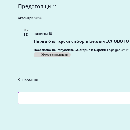
Събития
Предстоящи
Select
date.
октомври 2026
СБ
10
октомври 10
Първи български събор в Берлин „СЛОВОТО
Leipziger Str. 
Посолство на Република България в Берлин
Културен календар
Събития
Предишни
.