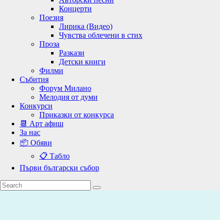
Концерти
Поезия
Лирика (Видео)
Чувства облечени в стих
Проза
Разкази
Детски книги
Филми
Събития
Форум Милано
Мелодия от думи
Конкурси
Приказки от конкурса
📆 Арт афиш
За нас
📦 Обяви
📋 Табло
Първи български събор