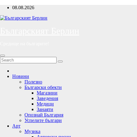
Skip
08.08.2026
to
content
Българският Берлин
Средище на българите!
Новини
Полезно
Български обекти
Магазини
Заведения
Медици
Занаяти
Опознай България
Успелите българи
Арт
Музика
Авторски песни