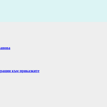
ванова
трации към приказките