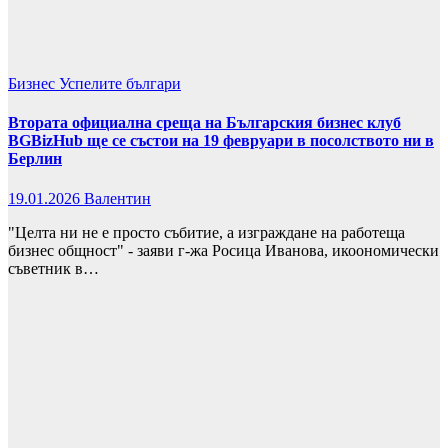
Бизнес
Успелите българи
Втората официална среща на Българския бизнес клуб
BGBizHub ще се състои на 19 февруари в посолството ни в
Берлин
19.01.2026
Валентин
"Целта ни не е просто събитие, а изграждане на работеща
бизнес общност" - заяви г-жа Росица Иванова, икоономически
съветник в…