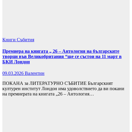
Книги
Събития
Премиера на книгата „ 26 – Антология на българските
творци във Великобритания “ще се състои на 11 март в
БКИ Лондон
09.03.2026
Валентин
ПОКАНА за ЛИТЕРАТУРНО СЪБИТИЕ Българският
културен институт Лондон има удоволствието да ви покани
на премиерата на книгата „26 – Антология…