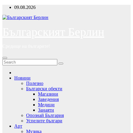
Skip
09.08.2026
to
content
Българският Берлин
Средище на българите!
Новини
Полезно
Български обекти
Магазини
Заведения
Медици
Занаяти
Опознай България
Успелите българи
Арт
Музика