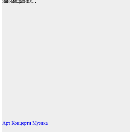
най-мащабния…
Арт
Концерти
Музика