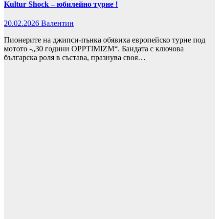
Kultur Shock – юбилейно турне !
20.02.2026
Валентин
Пионерите на джипси-пънка обявиха европейско турне под
мотото -„30 години OPPTIMIZM“. Бандата с ключова
българска роля в състава, празнува своя…