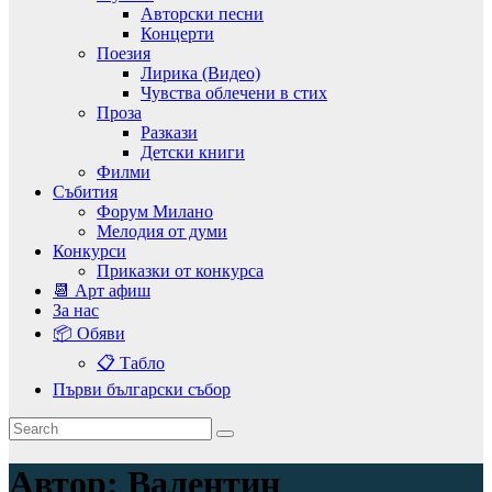
Авторски песни
Концерти
Поезия
Лирика (Видео)
Чувства облечени в стих
Проза
Разкази
Детски книги
Филми
Събития
Форум Милано
Мелодия от думи
Конкурси
Приказки от конкурса
📆 Арт афиш
За нас
📦 Обяви
📋 Табло
Първи български събор
Автор:
Валентин