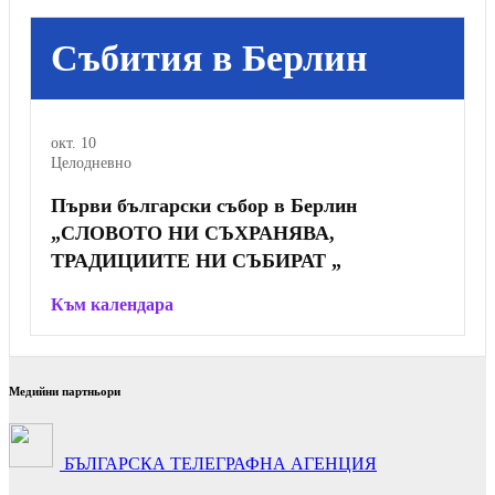
на
публикациите
Събития в Берлин
на
страници
окт.
10
Целодневно
Първи български събор в Берлин
„СЛОВОТО НИ СЪХРАНЯВА,
ТРАДИЦИИТЕ НИ СЪБИРАТ „
Към календара
Медийни партньори
БЪЛГАРСКА ТЕЛЕГРАФНА АГЕНЦИЯ