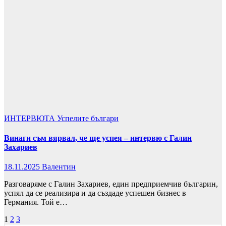
ИНТЕРВЮТА
Успелите българи
Винаги съм вярвал, че ще успея – интервю с Галин
Захариев
18.11.2025
Валентин
Разговаряме с Галин Захариев, един предприемчив българин,
успял да се реализира и да създаде успешен бизнес в
Германия. Той е…
Разделяне
1
2
3