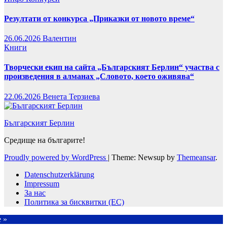
Резултати от конкурса „Приказки от новото време“
26.06.2026
Валентин
Книги
Творчески екип на сайта „Българският Берлин“ участва с
произведения в алманах „Словото, което оживява“
22.06.2026
Венета Терзиева
Българският Берлин
Средище на българите!
Proudly powered by WordPress
|
Theme: Newsup by
Themeansar
.
Datenschutzerklärung
Impressum
За нас
Политика за бисквитки (ЕС)
e »