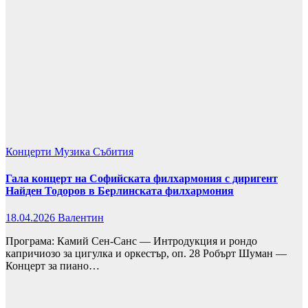
Концерти
Музика
Събития
Гала концерт на Софийската филхармония с диригент
Найден Тодоров в Берлинската филхармония
18.04.2026
Валентин
Програма: Камий Сен-Санс — Интродукция и рондо
капричиозо за цигулка и оркестър, оп. 28 Робърт Шуман —
Концерт за пиано…