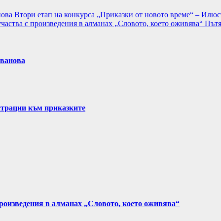
нова
Втори етап на конкурса „Приказки от новото време“ – Илю
участва с произведения в алманах „Словото, което оживява“
Пътя
Иванова
страции към приказките
произведения в алманах „Словото, което оживява“