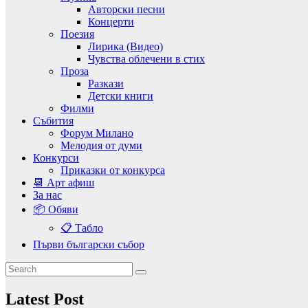
Авторски песни
Концерти
Поезия
Лирика (Видео)
Чувства облечени в стих
Проза
Разкази
Детски книги
Филми
Събития
Форум Милано
Мелодия от думи
Конкурси
Приказки от конкурса
📆 Арт афиш
За нас
📦 Обяви
📋 Табло
Първи български събор
Latest Post