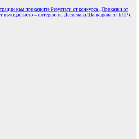
страции към приказките
Резултати от конкурса „Приказки от
т към щастието – интервю на Десислава Шапкарова от БНР с