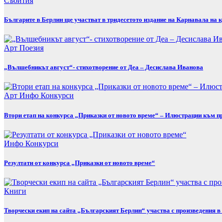
Събития
Българите в Берлин ще участват в тридесетото издание на Карнавала на к
Арт
Поезия
„Вълшебникът август“- стихотворение от Деа – Десислава Иванова
Арт
Инфо
Конкурси
Втори етап на конкурса „Приказки от новото време“ – Илюстрации към п
Инфо
Конкурси
Резултати от конкурса „Приказки от новото време“
Книги
Творчески екип на сайта „Българският Берлин“ участва с произведения 