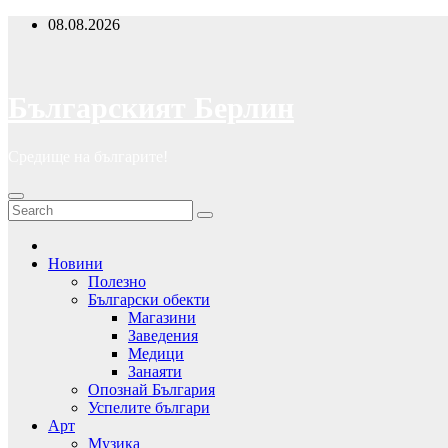
Skip
08.08.2026
to
content
Българският Берлин
Средище на българите!
Новини
Полезно
Български обекти
Магазини
Заведения
Медици
Занаяти
Опознай България
Успелите българи
Арт
Музика