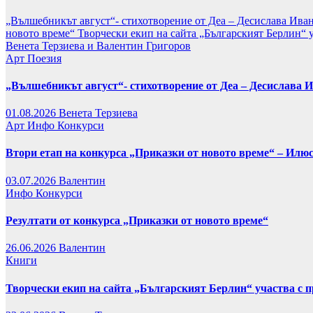
„Вълшебникът август“- стихотворение от Деа – Десислава Ива
новото време“
Творчески екип на сайта „Българският Берлин“ 
Венета Терзиева и Валентин Григоров
Арт
Поезия
„Вълшебникът август“- стихотворение от Деа – Десислава 
01.08.2026
Венета Терзиева
Арт
Инфо
Конкурси
Втори етап на конкурса „Приказки от новото време“ – Илю
03.07.2026
Валентин
Инфо
Конкурси
Резултати от конкурса „Приказки от новото време“
26.06.2026
Валентин
Книги
Творчески екип на сайта „Българският Берлин“ участва с 