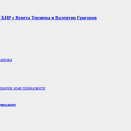
 БНР с Венета Терзиева и Валентин Григоров
риказките