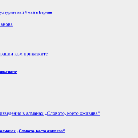
ултурите на 24 май в Берлин
риказките
в алманах „Словото, което оживява“