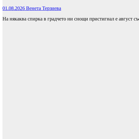
01.08.2026
Венета Терзиева
На някаква спирка в градчето ни снощи пристигнал е август съ