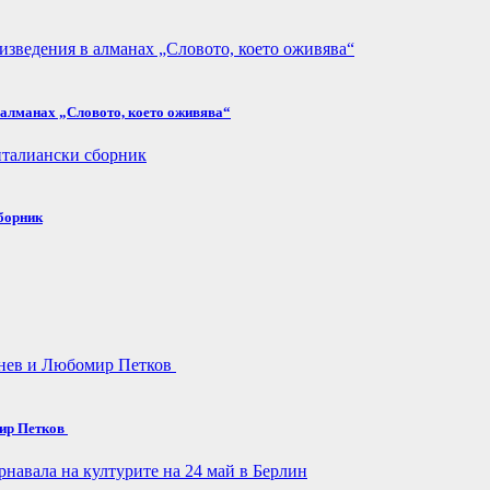
в алманах „Словото, което оживява“
сборник
мир Петков