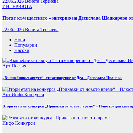
22.06.2026
Венета Терзиева
ИНТЕРВЮТА
Пътят към щастието – интервю на Десислава Шапкарова от
22.06.2026
Венета Терзиева
Нови
Популярни
Насоки
Арт
Поезия
„Вълшебникът август“- стихотворение от Деа – Десислава Иванова
Арт
Инфо
Конкурси
Втори етап на конкурса „Приказки от новото време“ – Илюстрации към п
Инфо
Конкурси