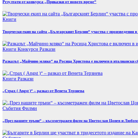
Резултати от конкурса „Приказки от новото време“
Книги
Творчески екип на сайта „Българският Берлин“ участва с произведения 
Книги
Конкурси
Разкази
Разказът „Майчино мляко“ на Росица Христова е включен в италиански 
Книги
Разкази
„Страх ( Angst )“ – разказ от Венета Терзиева
Събития
Филми
„През нашите тръни“ – късометражен филм на Цветослав Цонев и Любо