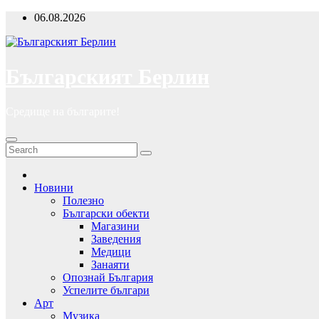
Skip
06.08.2026
to
content
Българският Берлин
Средище на българите!
Новини
Полезно
Български обекти
Магазини
Заведения
Медици
Занаяти
Опознай България
Успелите българи
Арт
Музика