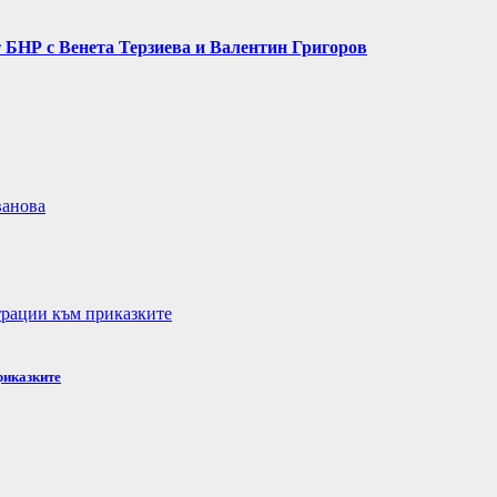
 БНР с Венета Терзиева и Валентин Григоров
риказките