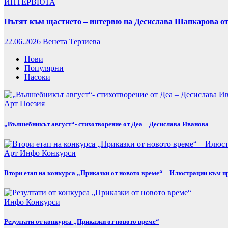
ИНТЕРВЮТА
Пътят към щастието – интервю на Десислава Шапкарова от
22.06.2026
Венета Терзиева
Нови
Популярни
Насоки
Арт
Поезия
„Вълшебникът август“- стихотворение от Деа – Десислава Иванова
Арт
Инфо
Конкурси
Втори етап на конкурса „Приказки от новото време“ – Илюстрации към п
Инфо
Конкурси
Резултати от конкурса „Приказки от новото време“