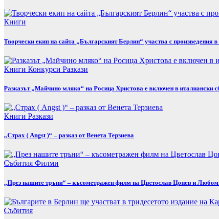
Книги
Творчески екип на сайта „Българският Берлин“ участва с произведения 
Книги
Конкурси
Разкази
Разказът „Майчино мляко“ на Росица Христова е включен в италиански 
Книги
Разкази
„Страх ( Angst )“ – разказ от Венета Терзиева
Събития
Филми
„През нашите тръни“ – късометражен филм на Цветослав Цонев и Любо
Събития