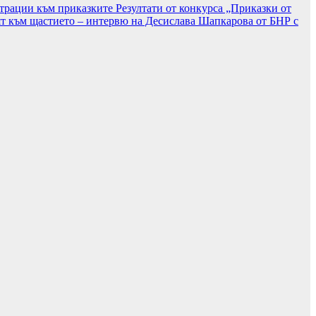
страции към приказките
Резултати от конкурса „Приказки от
т към щастието – интервю на Десислава Шапкарова от БНР с