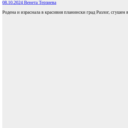
08.10.2024
Венета Терзиева
Родена и израснала в красивия планински град Разлог, сгушен