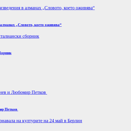
в алманах „Словото, което оживява“
сборник
мир Петков