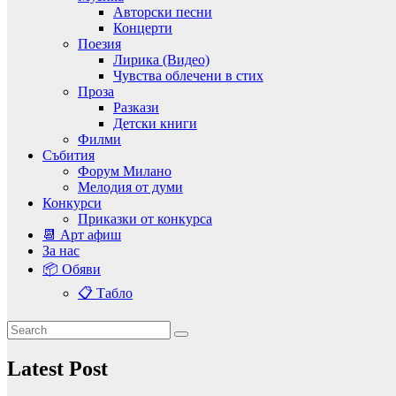
Авторски песни
Концерти
Поезия
Лирика (Видео)
Чувства облечени в стих
Проза
Разкази
Детски книги
Филми
Събития
Форум Милано
Мелодия от думи
Конкурси
Приказки от конкурса
📆 Арт афиш
За нас
📦 Обяви
📋 Табло
Latest Post