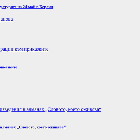
ултурите на 24 май в Берлин
риказките
в алманах „Словото, което оживява“