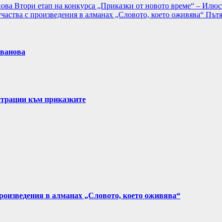
нова
Втори етап на конкурса „Приказки от новото време“ – Илю
участва с произведения в алманах „Словото, което оживява“
Пътя
Иванова
страции към приказките
произведения в алманах „Словото, което оживява“