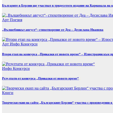
Българите в Берлин ще участват в тридесетото издание на Карнавала на к
Арт
Поезия
„Вълшебникът август“- стихотворение от Деа – Десислава Иванова
Арт
Инфо
Конкурси
Втори етап на конкурса „Приказки от новото време“ – Илюстрации към п
Инфо
Конкурси
Резултати от конкурса „Приказки от новото време“
Книги
Творчески екип на сайта „Българският Берлин“ участва с произведения 