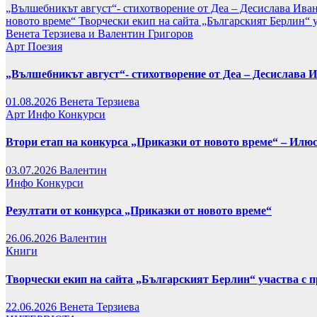
„Вълшебникът август“- стихотворение от Деа – Десислава Ива
новото време“
Творчески екип на сайта „Българският Берлин“ 
Венета Терзиева и Валентин Григоров
Арт
Поезия
„Вълшебникът август“- стихотворение от Деа – Десислава 
01.08.2026
Венета Терзиева
Арт
Инфо
Конкурси
Втори етап на конкурса „Приказки от новото време“ – Илю
03.07.2026
Валентин
Инфо
Конкурси
Резултати от конкурса „Приказки от новото време“
26.06.2026
Валентин
Книги
Творчески екип на сайта „Българският Берлин“ участва с 
22.06.2026
Венета Терзиева