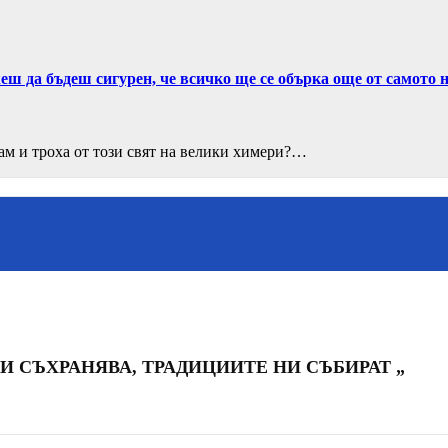
жеш да бъдеш сигурен, че всичко ще се обърка още от самото
вам и троха от този свят на велики химери?…
О НИ СЪХРАНЯВА, ТРАДИЦИИТЕ НИ СЪБИРАТ „