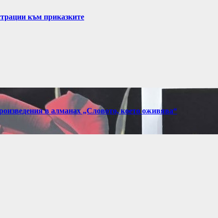
страции към приказките
произведения в алманах „Словото, което оживява“