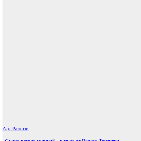
Арт
Разкази
„Сурва весела година“ – разказ от Венета Терзиева