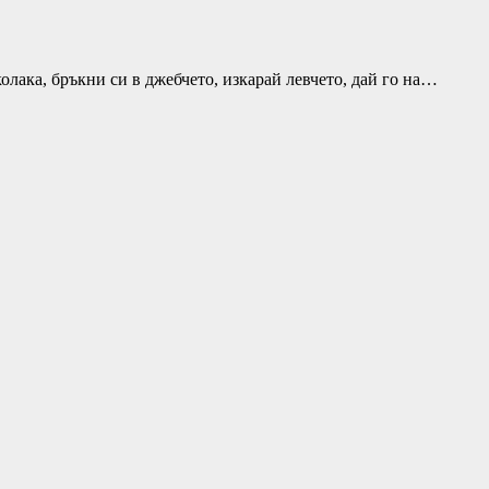
колака, бръкни си в джебчето, изкарай левчето, дай го на…