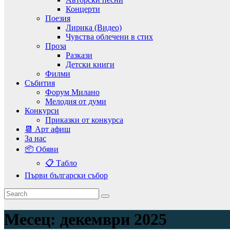
Концерти
Поезия
Лирика (Видео)
Чувства облечени в стих
Проза
Разкази
Детски книги
Филми
Събития
Форум Милано
Мелодия от думи
Конкурси
Приказки от конкурса
📆 Арт афиш
За нас
📦 Обяви
📋 Табло
Първи български събор
Месец:
декември 2025