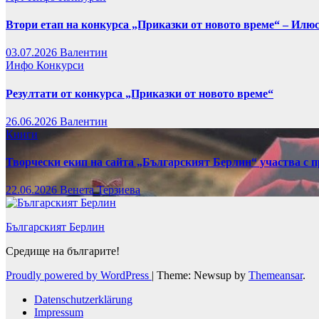
Втори етап на конкурса „Приказки от новото време“ – Илю
03.07.2026
Валентин
Инфо
Конкурси
Резултати от конкурса „Приказки от новото време“
26.06.2026
Валентин
Книги
Творчески екип на сайта „Българският Берлин“ участва с 
22.06.2026
Венета Терзиева
Българският Берлин
Средище на българите!
Proudly powered by WordPress
|
Theme: Newsup by
Themeansar
.
Datenschutzerklärung
Impressum