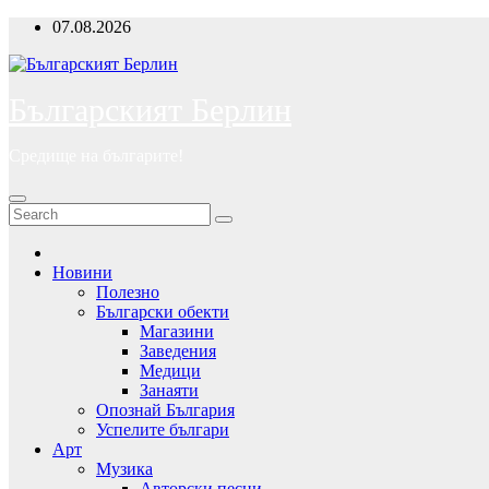
Skip
07.08.2026
to
content
Българският Берлин
Средище на българите!
Новини
Полезно
Български обекти
Магазини
Заведения
Медици
Занаяти
Опознай България
Успелите българи
Арт
Музика
Авторски песни