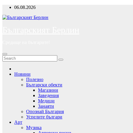
Skip
06.08.2026
to
content
Българският Берлин
Средище на българите!
Новини
Полезно
Български обекти
Магазини
Заведения
Медици
Занаяти
Опознай България
Успелите българи
Арт
Музика
Авторски песни