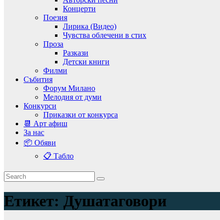
Концерти
Поезия
Лирика (Видео)
Чувства облечени в стих
Проза
Разкази
Детски книги
Филми
Събития
Форум Милано
Мелодия от думи
Конкурси
Приказки от конкурса
📆 Арт афиш
За нас
📦 Обяви
📋 Табло
Етикет:
Душатаговори