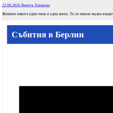
22.06.2026
Венета Терзиева
Живяли някога един мъж и една жена. Те си имали малка къщич
Събития в Берлин