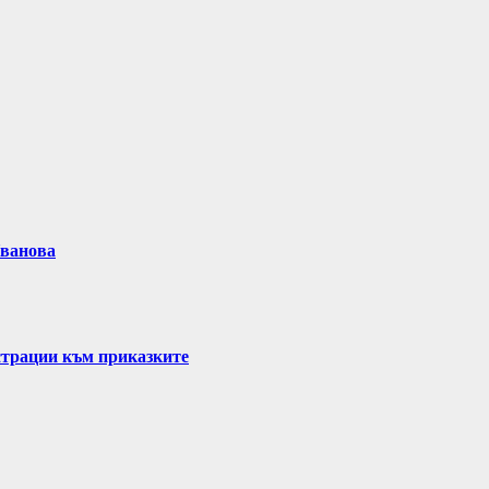
Иванова
страции към приказките