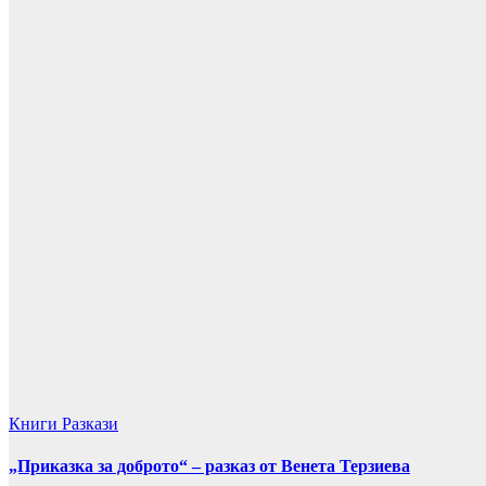
Книги
Разкази
„Приказка за доброто“ – разказ от Венета Терзиева