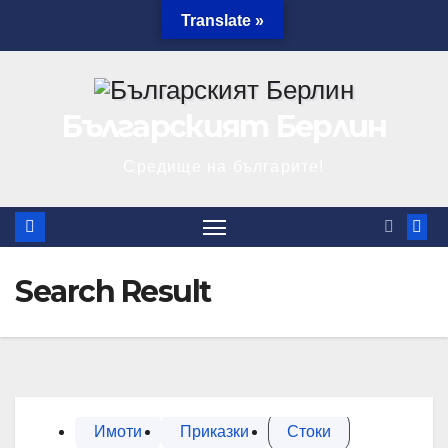
Skip
Translate »
09.08.2026
to
content
Българският Берлин
Средище на българите!
Search Result
Имоти
Приказки
Стоки