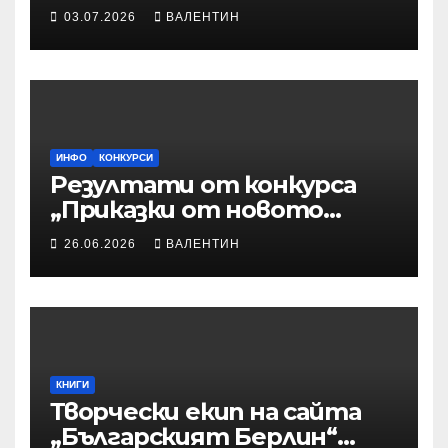
време“ – Илюстрации към
03.07.2026
ВАЛЕНТИН
приказките
ИНФО
КОНКУРСИ
Резултати от конкурса
„Приказки от новото
време“
26.06.2026
ВАЛЕНТИН
КНИГИ
Творчески екип на сайта
„Българският Берлин“