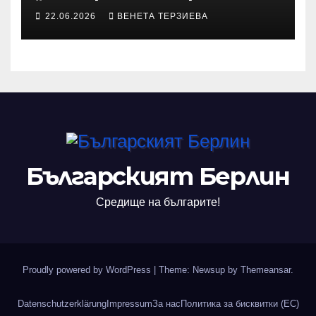
участва с произведения в
22.06.2026
ВЕНЕТА ТЕРЗИЕВА
алманах „Словото, което
оживява“
Българският Берлин
Средище на българите!
Proudly powered by WordPress
|
Theme: Newsup by
Themeansar
.
Datenschutzerklärung
Impressum
За нас
Политика за бисквитки (ЕС)