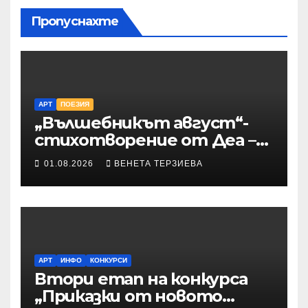
Пропуснахте
АРТ
ПОЕЗИЯ
„Вълшебникът август“-
стихотворение от Деа –
Десислава Иванова
01.08.2026
ВЕНЕТА ТЕРЗИЕВА
АРТ
ИНФО
КОНКУРСИ
Втори етап на конкурса
„Приказки от новото