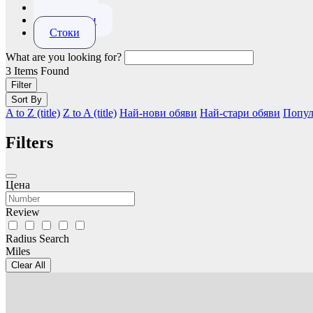
Имоти
Приказки
Стоки
What are you looking for?
3
Items Found
Filter
Sort By
A to Z (title)
Z to A (title)
Най-нови обяви
Най-стари обяви
Попул
Filters
Цена
Review
Radius Search
Miles
Clear All