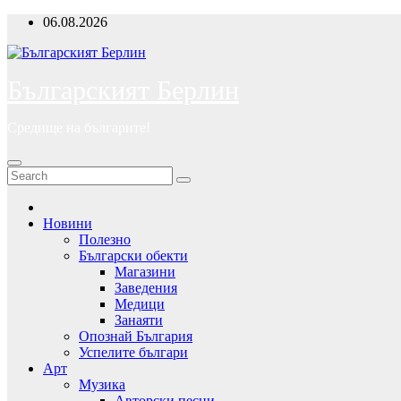
Skip
06.08.2026
to
content
Българският Берлин
Средище на българите!
Новини
Полезно
Български обекти
Магазини
Заведения
Медици
Занаяти
Опознай България
Успелите българи
Арт
Музика
Авторски песни