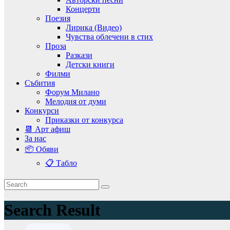
Концерти
Поезия
Лирика (Видео)
Чувства облечени в стих
Проза
Разкази
Детски книги
Филми
Събития
Форум Милано
Мелодия от думи
Конкурси
Приказки от конкурса
📆 Арт афиш
За нас
📦 Обяви
📋 Табло
Search Result