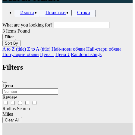
Имоти
Приказки
Стоки
What are you looking for?
3
Items Found
Filter
Sort By
A to Z (title)
Z to A (title)
Най-нови обяви
Най-стари обяви
Популярни обяви
Цена ↑
Цена ↓
Random listings
Filters
Цена
Review
Radius Search
Miles
Clear All