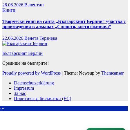
26.06.2026
Валентин
Книги
Творчески екип на сайта „Българският Берлин“ участва с
произведения в алманах „Словото, което оживява“
22.06.2026
Венета Терзиева
Българският Берлин
Средище на българите!
Proudly powered by WordPress
|
Theme: Newsup by
Themeansar
.
Datenschutzerklärung
Impressum
За нас
Политика за бисквитки (ЕС)
e »