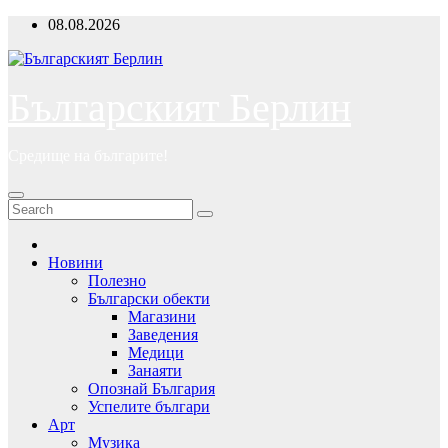
Skip
08.08.2026
to
content
Българският Берлин
Средище на българите!
Новини
Полезно
Български обекти
Магазини
Заведения
Медици
Занаяти
Опознай България
Успелите българи
Арт
Музика