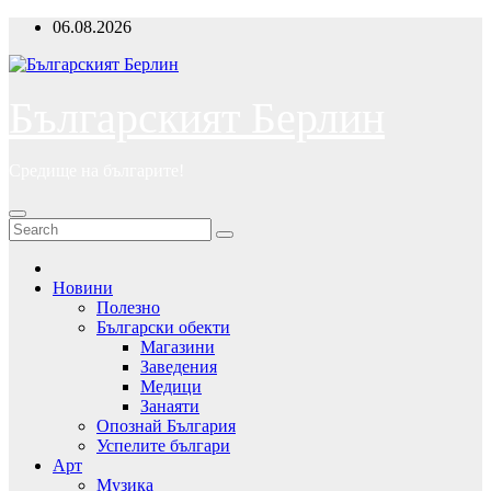
Skip
06.08.2026
to
content
Българският Берлин
Средище на българите!
Новини
Полезно
Български обекти
Магазини
Заведения
Медици
Занаяти
Опознай България
Успелите българи
Арт
Музика