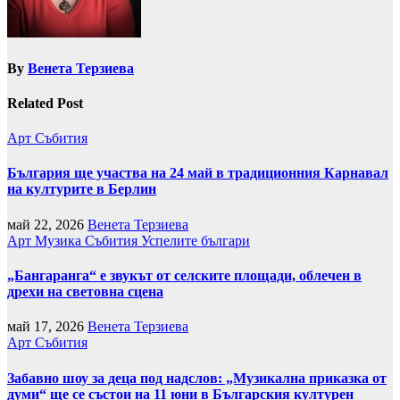
By
Венета Терзиева
Related Post
Арт
Събития
България ще участва на 24 май в традиционния Карнавал
на културите в Берлин
май 22, 2026
Венета Терзиева
Арт
Музика
Събития
Успелите българи
„Бангаранга“ е звукът от селските площади, облечен в
дрехи на световна сцена
май 17, 2026
Венета Терзиева
Арт
Събития
Забавно шоу за деца под надслов: „Музикална приказка от
думи“ ще се състои на 11 юни в Българския културен