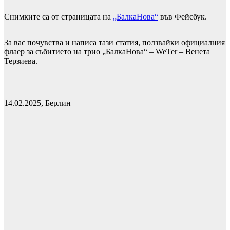
Снимките са от страницата на
„БалкаНова“
във Фейсбук.
За вас почувства и написа тази статия, ползвайки официалния
флаер за събитието на трио „БалкаНова“ – WeTer – Венета
Терзиева.
14.02.2025, Берлин