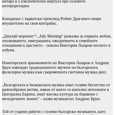
китара и е изключителен виртуоз при соловите
интерпретации.
Канадецът с хърватски произход Робин Драганич свири
внушително на своя контрабас.
„Джулай морнинг“/ „July Morning“ разказва за първата любов,
опознаването, емиграцията, ежедневието в семейните
отношения и щастието – описва Виктория Лазаров песните в
албума.
Новаторските аранжименти на Виктория Лазаров и Андреас
Брун извеждат традиционното звучене на българската
фолклорна музика към съвременната световна музика днес.
„Българската и балканската музика имат голямо богатство от
разнообразни ритми, някои от които са напълно непознати в
Централна Европа, имат висока култура на боравене с
мелодичните линии“ – казва музикантът Андреас Брун.
Той от години работи с големи български музиканти, като