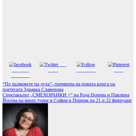
Post
Share on
on X
Follow us
Save
Facebook
Навигация
“По хълмовете на духа”- премиера на новата книга на
поетесата Здравка Славенова
Спектакълът „СМЕХОРАНКИ +“ на Рада Цонева и Павлина
Йосева на мини турне в София и Перник на 21 и 22 февруари