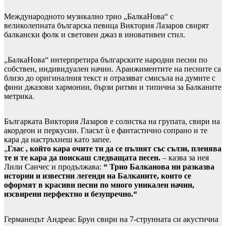
Международното музикално трио „БалкаНова“ с
великолепната българска певица Виктория Лазаров свирят
балкански фолк и световен джаз в иновативен стил.
„БалкаНова“ интерпретира българските народни песни по
собствен, индивидуален начин. Аранжиментите на песните са
близо до оригиналния текст и отразяват смисъла на думите с
фини джазови хармонии, бързи ритми и типична за Балканите
метрика.
Българката Виктория Лазаров е солистка на групата, свири на
акордеон и перкусии. Гласът ù е фантастично сопрано и те
кара да настръхнеш като запее.
„
Глас , който кара очите ти да се пълнят със сълзи, пленява
те и те кара да поискаш следващата песен.
– казва за нея
Лили Санчес и продължава:
“ Трио Балканова ни разказва
истории и известни легенди на Балканите, които се
оформят в красиви песни по много уникален начин,
изсвирени перфектно и безупречно.“
Германецът Андреас Брун свири на 7-струнната си акустична