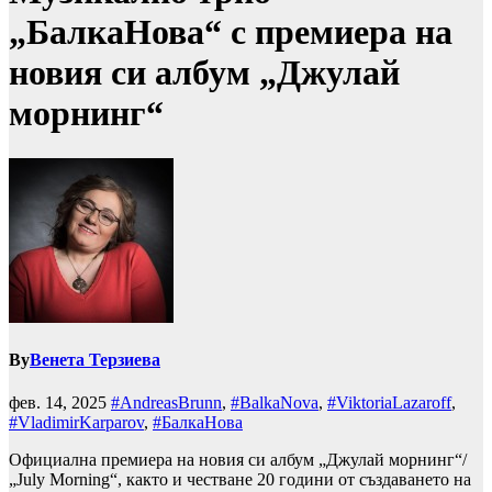
„БалкаНова“ с премиера на
новия си албум „Джулай
морнинг“
By
Венета Терзиева
фев. 14, 2025
#AndreasBrunn
,
#BalkaNova
,
#ViktoriaLazaroff
,
#VladimirKarparov
,
#БалкаНова
Официална премиера на новия си албум „Джулай морнинг“/
„July Morning“, както и честване 20 години от създаването на