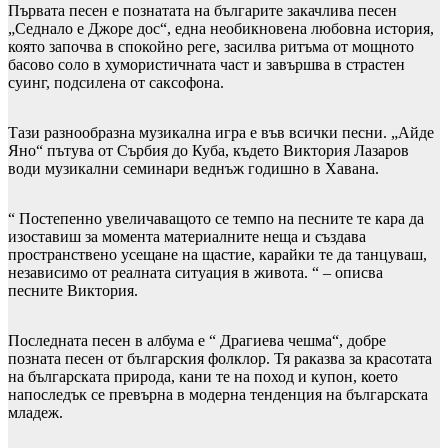
Първата песен е познатата на българите закачлива песен
„Седнало е Джоре дос“, една необикновена любовна история,
която започва в спокойно реге, засилва ритъма от мощното
басово соло в хумористичната част и завършва в страстен
суинг, подсилена от саксофона.
Тази разнообразна музикална игра е във всички песни. „Айде
Яно“ пътува от Сърбия до Куба, където Виктория Лазаров
води музикални семинари веднъж годишно в Хавана.
“ Постепенно увеличаващото се темпо на песните те кара да
изоставиш за момента материалните неща и създава
пространствено усещане на щастие, карайки те да танцуваш,
независимо от реалната ситуация в живота. “ – описва
песните Виктория.
Последната песен в албума е “ Драгиева чешма“, добре
позната песен от българския фолклор. Тя раказва за красотата
на българската природа, кани те на поход и купон, което
напоследък се превърна в модерна тенденция на българската
младеж.