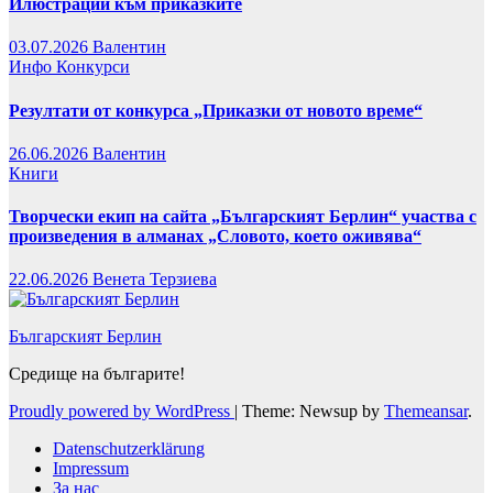
Илюстрации към приказките
03.07.2026
Валентин
Инфо
Конкурси
Резултати от конкурса „Приказки от новото време“
26.06.2026
Валентин
Книги
Творчески екип на сайта „Българският Берлин“ участва с
произведения в алманах „Словото, което оживява“
22.06.2026
Венета Терзиева
Българският Берлин
Средище на българите!
Proudly powered by WordPress
|
Theme: Newsup by
Themeansar
.
Datenschutzerklärung
Impressum
За нас