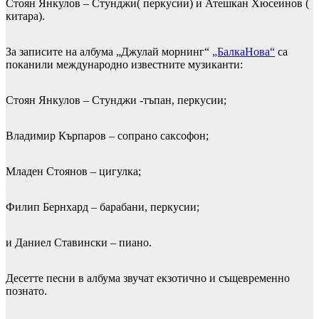
Стоян Янкулов – Стунджи( перкусии) и Атешкан Хюсеинов (
китара).
За записите на албума „Джулай морнинг“
„БалкаНова“
са
поканили международно известните музикaнти:
Стоян Янкулов – Стунджи -тъпан, перкусии;
Владимир Кърпаров – сопрано саксофон;
Младен Стоянов – цигулка;
Филип Бернхард – барабани, перкусии;
и Даниел Ставински – пиано.
Десетте песни в албума звучат екзотично и същевременно
познато.