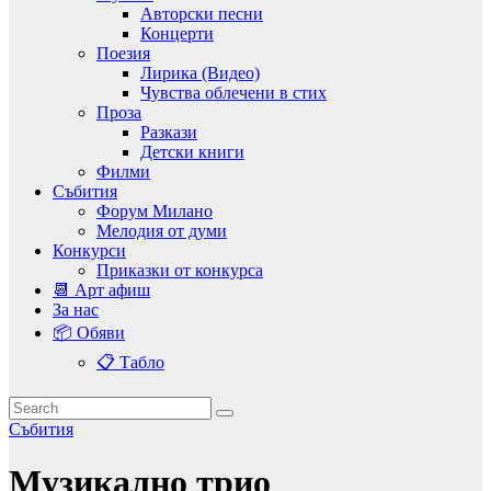
Авторски песни
Концерти
Поезия
Лирика (Видео)
Чувства облечени в стих
Проза
Разкази
Детски книги
Филми
Събития
Форум Милано
Мелодия от думи
Конкурси
Приказки от конкурса
📆 Арт афиш
За нас
📦 Обяви
📋 Табло
Събития
Музикално трио