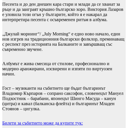
Песента и до ден днешен кара стари и млади да се хванат за
ръце и да заиграят кръшно българско хоро. Виктория Лазаров
е уловила този огън у българите, който я е накарал да
интерпретира песента с осъвременен ритъм в албума.
„Джулай морнинг“/ „July Morning“ е едно ново начало, един
нов изгрев на традиционния български фолклор, преминаващ
с респект през историята на Балканите и завършващ със
съвременно звучене.
Албумът е жива смесица от стилове, професионално и
модерно аранжирани, изсвирени и изпяти по виртуозен
начин.
Гост – музиканти на събитието ще бъдат българинът
Владимир Кърпаров – сопрано саксофон, словенецът Мануел
Подхостник – барабани, японецът Шинго Масуда – канун
(цитра) и кавал (балканска флейта) и българинът Младен
Стоянов – цигулка.
Билети за събитието може да купите тук: