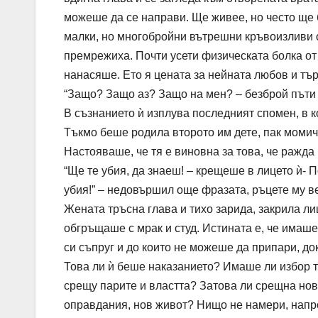
можеше да се направи. Ще живее, но често ще 
малки, но многобройни вътрешни кръвоизливи о
премрежиха. Почти усети физическата болка от 
нанасяше. Ето я цената за нейната любов и тъ
“Защо? Защо аз? Защо на мен? – безброй пъти з
В съзнанието ѝ изплува последният спомен, в к
Тъкмо беше родила второто им дете, пак момич
Настояваше, че тя е виновна за това, че ражда
“Ще те убия, да знаеш! – крещеше в лицето ѝ- 
убия!” – недовършил още фразата, ръцете му в
Жената тръсна глава и тихо зарида, закрила ли
обгръщаше с мрак и студ. Истината е, че имаш
си съпруг и до които не можеше да припари, д
Това ли ѝ беше наказанието? Имаше ли избор т
срещу парите и властта? Затова ли срещна нов
оправдания, нов живот? Нищо не намери, напро