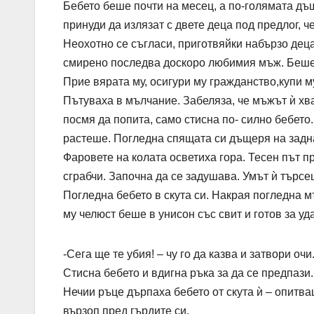
Бебето беше почти на месец, а по-голямата дъ
принуди да излязат с двете деца под предлог, ч
Неохотно се съгласи, приготвяйки набързо деца
смирено последва доскоро любимия мъж. Беше 
Прие вярата му, осигури му гражданство,купи м
Пътуваха в мълчание. Забеляза, че мъжът ѝ хва
посмя да попита, само стисна по- силно бебето.
растеше. Погледна спящата си дъщеря на задна
Фаровете на колата осветиха гора. Тесен път пр
сграбчи. Започна да се задушава. Умът ѝ търсе
Погледна бебето в скута си. Накрая погледна 
му челюст беше в унисон със свит и готов за уд
-Сега ще те убия! – чу го да казва и затвори очи
Стисна бебето и вдигна ръка за да се предпази.
Нечии ръце дърпаха бебето от скута ѝ – опитва
вързоп пред гърдите си.