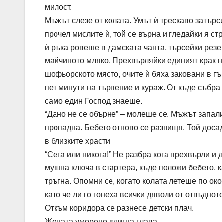
милост.
Мъжът слезе от колата. Умът ѝ трескаво затър
прочел мислите ѝ, той се върна и гледайки я с
ѝ ръка ровеше в дамската чанта, търсейки резе
майчиното мляко. Прехвърляйки единият крак 
шофьорското място, очите ѝ бяха заковани в г
пет минути на търпение и кураж. От къде събра
само един Господ знаеше.
“Дано не се обърне” – молеше се. Мъжът запали
пропадна. Бебето отново се разпищя. Той досад
в близките храсти.
“Сега или никога!” Не разбра кога прехвърли и д
мушна ключа в стартера, къде положи бебето, к
тръгна. Опомни се, когато колата летеше по ок
като че ли го гонеха всички дяволи от отвъднот
Откъм коридора се разнесе детски плач.
Жената уморено вдигна глава.