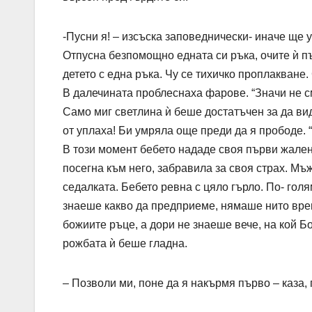
-Пусни я! – изсъска заповеднически- иначе ще у
Отпусна безпомощно едната си ръка, очите ѝ п
детето с една ръка. Чу се тихичко проплакване.
В далечината проблеснаха фарове. “Значи не с
Само миг светлина ѝ беше достатъчен за да вид
от уплаха! Би умряла още преди да я прободе. 
В този момент бебето нададе своя първи жален 
посегна към него, забравила за своя страх. Мъ
седалката. Бебето ревна с цяло гърло. По- гол
знаеше какво да предприеме, нямаше нито врем
божиите ръце, а дори не знаеше вече, на кой Б
рожбата ѝ беше гладна.
– Позволи ми, поне да я накърмя първо – каза,