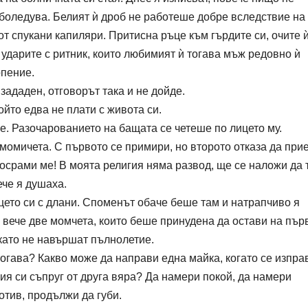
боледува. Белият ѝ дроб не работеше добре вследствие на
т спукани капиляри. Притисна ръце към гърдите си, очите ѝ
ударите с ритник, които любимият ѝ тогава мъж редовно ѝ
рпение.
ададен, отговорът така и не дойде.
ойто едва не плати с живота си.
е. Разочарованието на бащата се четеше по лицето му.
 момичета. С първото се примири, но второто отказа да при
Посрами ме! В моята религия няма развод, ще се наложи да 
ече я душаха.
цето си с длани. Споменът обаче беше там и натрапчиво я
е вече две момчета, които беше принудена да остави на пър
окато не навършат пълнолетие.
огава? Какво може да направи една майка, когато се изпра
ия си съпруг от друга вяра? Да намери покой, да намери
тив, продължи да губи.