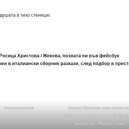
 душата ѝ тихо стенеше:
а Росица Христова / Жекова, позната ни във фейсбук
ен в италиански сборник разкази, след подбор в прес
Награждаването
Росица Христова пред известна
библиотека Малатестиана библио
на Европа – Малатестиана