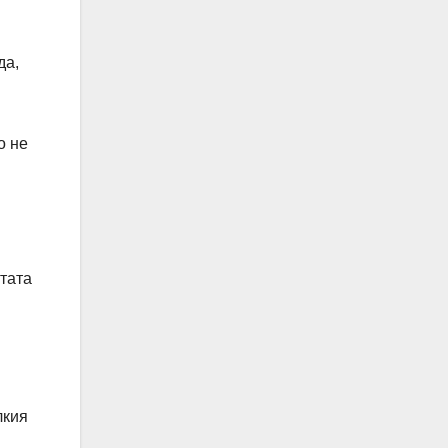
да,
о не
атата
лкия