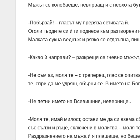
Мъжът се колебаеше, невярващ и с неохота бут
-Побързай! – гласът му преряза сетивата ѝ.
Оголи гърдите си ѝ ги поднесе към разтворените
Малката сукна веднъж и рязко се отдръпна, пищ
-Какво ѝ направи? – разкрещя се гневно мъжът
-Не съм аз, моля те – с треперещ глас се опит
те, спри да ме удряш, обърни се. В името на Бо
-Не петни името на Всевишния, невернице..
-Моля те, имай милост, остави ме да си взема 
със сълзи и ръце, сключени в молитва – моля те
Раздразнението на мъжа ѝ я плашеше, но беше 