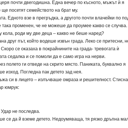
щеря почти двегодишна. Една вечер по късното, мъжът ѝ я
е ще посетят семейството на брат му.
та. Едното взе в прегръдка, а другото почти влачейки по по
така променен, че не можеше да проумее какво се случва.
у кола, роди му две деца – какво не беше наред?
на друг път, който водеше извън града. Леко се притесни, н
 Скоро се оказаха в покрайнините на града- тревогата ѝ
та седалка и се помоли да е само игра на нерви.
ез полето ги отведе на скрито място. Паниката, буквално я
ше изход. Погледна пак детето зад нея.
мъжа си в лицето – излъчваше омраза и решителност. Стисн
ар юмрук:
.
 Удар не последва.
ше се да й вземе детето. Недоумяваща, тя рязко дръпна ма