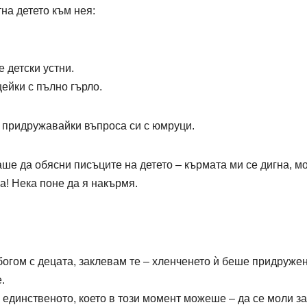
на детето към нея:
 детски устни.
ейки с пълно гърло.
, придружавайки въпроса си с юмруци.
ваше да обясни писъците на детето – кърмата ми се дигна, м
га! Нека поне да я накърмя.
сбогом с децата, заклевам те – хленченето ѝ беше придруже
.
единственото, което в този момент можеше – да се моли за