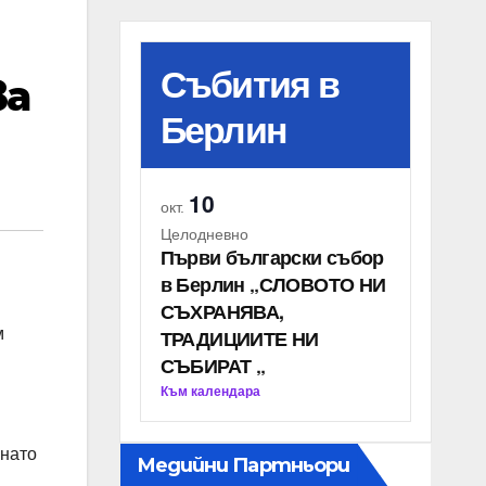
Събития в
ва
Берлин
10
окт.
Целодневно
Първи български събор
в Берлин „СЛОВОТО НИ
СЪХРАНЯВА,
ТРАДИЦИИТЕ НИ
м
СЪБИРАТ „
Към календара
пнато
Медийни Партньори