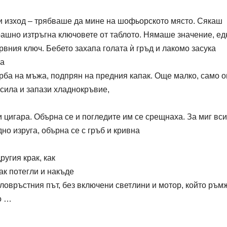
си изход – трябваше да мине на шофьорското място. Сякаш
трашно изтръгна ключовете от таблото. Нямаше значение, ед
рвния ключ. Бебето захапа голата ѝ гръд и лакомо засука
на
ърба на мъжа, подпрян на предния капак. Още малко, само 
 сила и запази хладнокръвие,
 цигара. Обърна се и погледите им се срещнаха. За миг вс
но изруга, обърна се с гръб и кривна
ругия крак, как
ак потегли и накъде
оловръстния път, без включени светлини и мотор, който ръм
о …