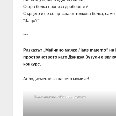
Остра болка прониза дробовете ѝ.
Сърцето ѝ не се пръсна от толкова болка, само
“Защо?”
***
Разказът „Mайчино мляко / latte materno“ н
пространството като Джиджа Зузули е включ
конкурс.
Аплодисменти за нашето момиче!
Италианският сборник разкази