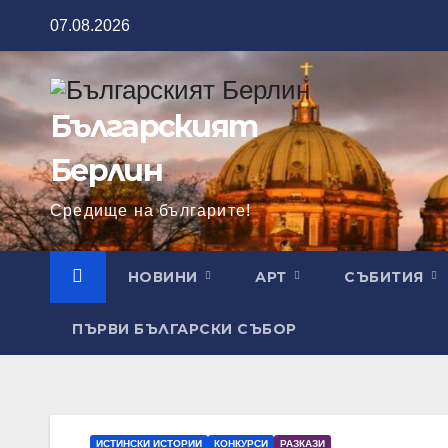
Skip
07.08.2026
to
content
Българският
Берлин
Средище на българите!
НОВИНИ
АРТ
СЪБИТИЯ
ПЪРВИ БЪЛГАРСКИ СЪБОР
ИСТИНСКИ ИСТОРИИ
КОНКУРСИ
РАЗКАЗИ