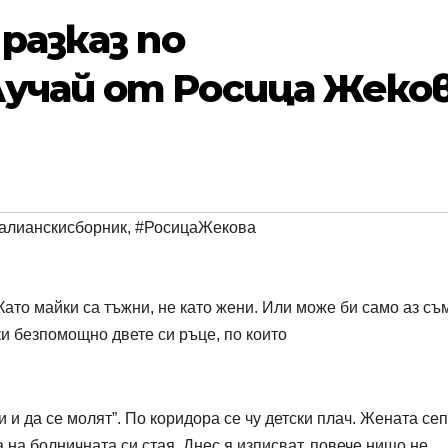
разказ по
учай от Росица Жеко
алианскисборник
,
#РосицаЖекова
 Като майки са тъжни, не като жени. Или може би само аз съ
ки безпомощно двете си ръце, по които
зи и да се молят”. По коридора се чу детски плач. Жената се
 на болничната си стая. Днес я изписват, повече нищо не