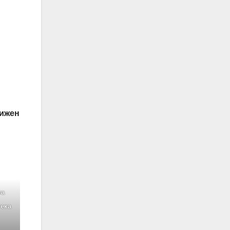
тижен
та
тека