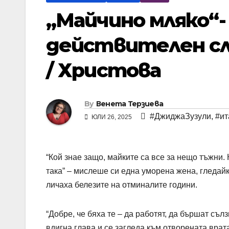
„Майчино мляко“- 
действителен сл
/ Христова
By
Венета Терзиева
#ДжиджаЗузули
,
#ит
ЮЛИ 26, 2025
“Кой знае защо, майките са все за нещо тъжни.
така” – мислеше си една уморена жена, гледай
личаха белезите на отминалите години.
“Добре, че бяха те – да работят, да бършат съл
вдигна глава и се загледа към отворената врата