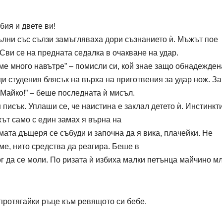
бия и двете ви!
ълни със сълзи замъгляваха дори съзнанието ѝ. Мъжът пое
 Сви се на предната седалка в очакване на удар.
ме много навътре” – помисли си, кой знае защо обнадежден
и студения блясък на върха на приготвения за удар нож. З
“Майко!” – беше последната ѝ мисъл.
писък. Уплаши се, че наистина е заклал детето ѝ. Инстинкт
жът само с един замах я върна на
ямата дъщеря се събуди и започна да я вика, плачейки. Не
е, нито средства да реагира. Беше в
ог да се моли. По ризата ѝ избиха малки петънца майчино м
 протягайки ръце към ревящото си бебе.