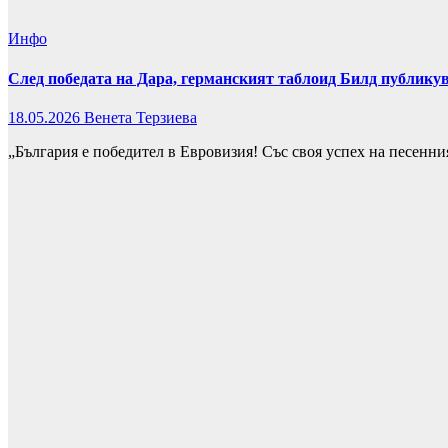
Инфо
След победата на Дара, германският таблоид Билд публикув
18.05.2026
Венета Терзиева
„България е победител в Евровизия! Със своя успех на песенн