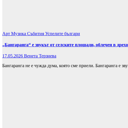
Арт
Музика
Събития
Успелите българи
„Бангаранга“ е звукът от селските площади, облечен в дрехи
17.05.2026
Венета Терзиева
Бангаранга не е чужда дума, която сме приели. Бангаранга е зв