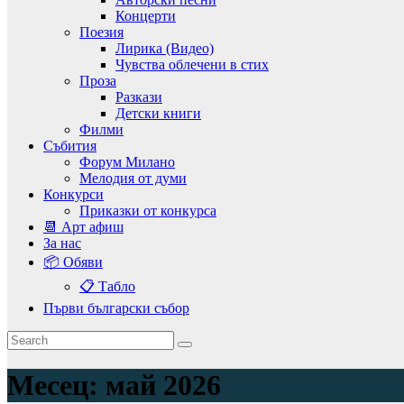
Концерти
Поезия
Лирика (Видео)
Чувства облечени в стих
Проза
Разкази
Детски книги
Филми
Събития
Форум Милано
Мелодия от думи
Конкурси
Приказки от конкурса
📆 Арт афиш
За нас
📦 Обяви
📋 Табло
Първи български събор
Месец:
май 2026