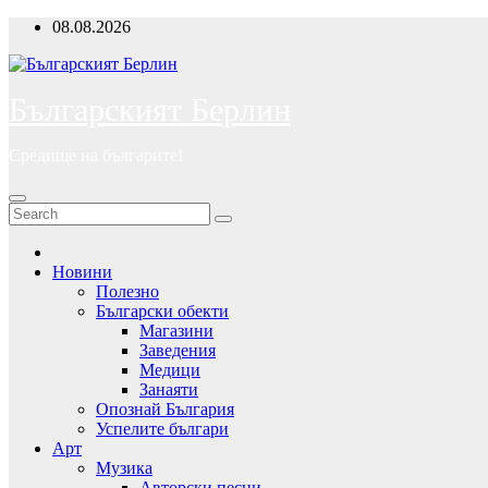
Skip
08.08.2026
to
content
Българският Берлин
Средище на българите!
Новини
Полезно
Български обекти
Магазини
Заведения
Медици
Занаяти
Опознай България
Успелите българи
Арт
Музика
Авторски песни