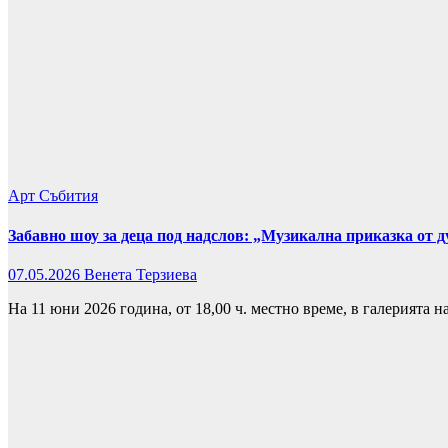
Арт
Събития
Забавно шоу за деца под надслов: „Музикална приказка от 
07.05.2026
Венета Терзиева
На 11 юни 2026 година, от 18,00 ч. местно време, в галерията