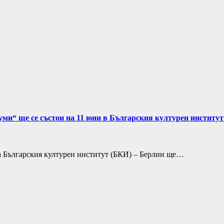
думи“ ще се състои на 11 юни в Българския културен институ
 на Българския културен институт (БКИ) – Берлин ще…