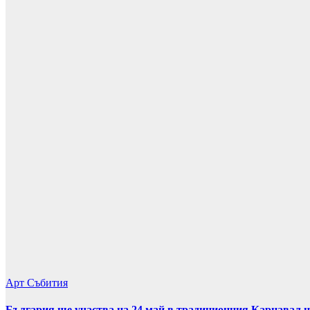
Арт
Събития
България ще участва на 24 май в традиционния Карнавал н