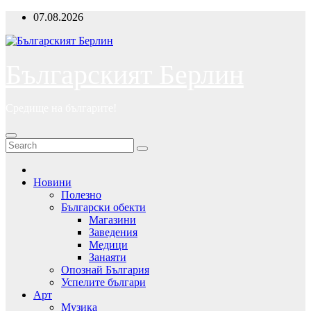
Skip
07.08.2026
to
content
Българският Берлин
Средище на българите!
Новини
Полезно
Български обекти
Магазини
Заведения
Медици
Занаяти
Опознай България
Успелите българи
Арт
Музика