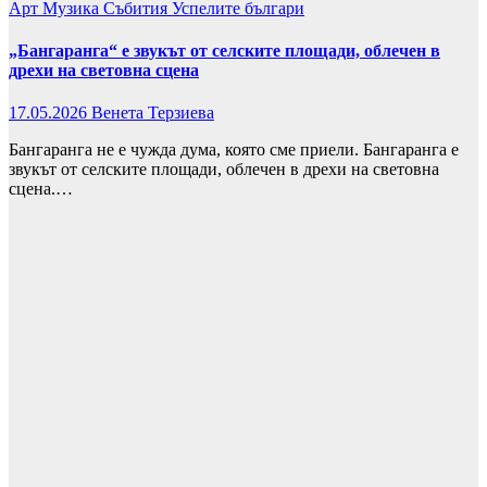
Арт
Музика
Събития
Успелите българи
„Бангаранга“ е звукът от селските площади, облечен в
дрехи на световна сцена
17.05.2026
Венета Терзиева
Бангаранга не е чужда дума, която сме приели. Бангаранга е
звукът от селските площади, облечен в дрехи на световна
сцена.…