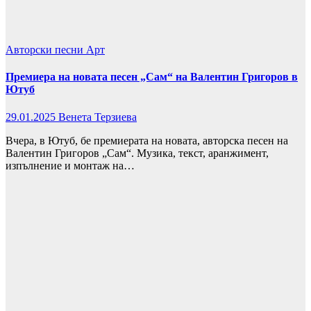
Авторски песни
Арт
Премиера на новата песен „Сам“ на Валентин Григоров в
Ютуб
29.01.2025
Венета Терзиева
Вчера, в Ютуб, бе премиерата на новата, авторска песен на
Валентин Григоров „Сам“. Музика, текст, аранжимент,
изпълнение и монтаж на…