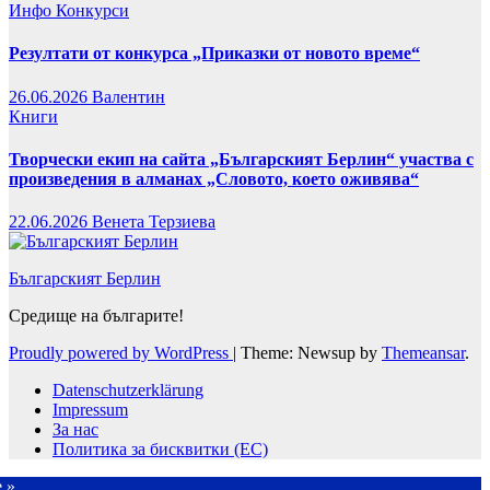
Инфо
Конкурси
Резултати от конкурса „Приказки от новото време“
26.06.2026
Валентин
Книги
Творчески екип на сайта „Българският Берлин“ участва с
произведения в алманах „Словото, което оживява“
22.06.2026
Венета Терзиева
Българският Берлин
Средище на българите!
Proudly powered by WordPress
|
Theme: Newsup by
Themeansar
.
Datenschutzerklärung
Impressum
За нас
Политика за бисквитки (ЕС)
e »