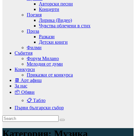
Авторски песни
Концерти
Поезия
Лирика (Видео)
Чувства облечени в стих
Проза
Разкази
Детски книги
Филми
Събития
Форум Милано
Мелодия от думи
Конкурси
Приказки от конкурса
📆 Арт афиш
За нас
📦 Обяви
📋 Табло
Първи български събор
Категория:
Музика