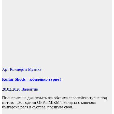
Арт
Концерти
Музика
Kultur Shock – юбилейно турне !
20.02.2026
Валентин
Пионерите на джипси-пънка обявиха европейско турне под
мотото -„30 години OPPTIMIZM“. Бандата с ключова
българска роля в състава, празнува своя…