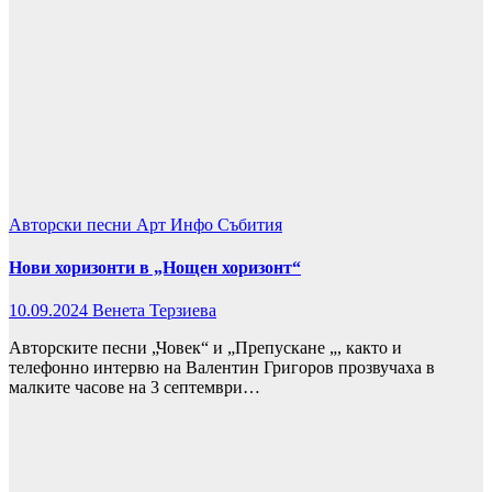
Авторски песни
Арт
Инфо
Събития
Нови хоризонти в „Нощен хоризонт“
10.09.2024
Венета Терзиева
Авторските песни „Човек“ и „Препускане „, както и
телефонно интервю нa Валентин Григоров прозвучаха в
малките часове на 3 септември…