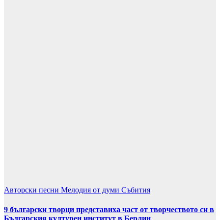
Авторски песни
Мелодия от думи
Събития
9 български творци представиха част от творчеството си в
Българския културен институт в Берлин