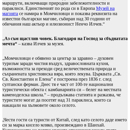
маршрути, включващи природни забележителности и
параклиси. Единственият по рода си в Европа
Музей на
магията
се намира в Момчиловци и показва реквизита на
известни български магове, събиран над 30 години от
обичания наш актьор и илюзионист Ненчо Илчев.“
„
Аз съм щастлив човек. Благодаря на Господ за сбъднатата
мечта“
– казва Илчев за музея.
„Момчиловци е обявено за център за здравно – духовен
туризъм заради чистия въздух, здравословната кухня,
възможността за преходи сред величествената природа и
съхранената християнска вяра, която лекува. Църквата „Св.
Св. Константин и Елена” е построена през 1836 г. след
султански ферман. Днес тя е част от 100-те национални
туристически обекта с камбанарията си – белег на местната
каменоделска школа.“ – продължава статията и разказва, че
туристите могат да посетят над 31 параклиса, които са
накацали на хълмовете около селото.
„Чести гости са туристи от Китай, след като селото даде името
си за марка кисело мляко, произвеждано в Шанхай.