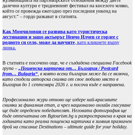
Кулминацията на партньорските отношения между двете
далечни култури е тридневният фестивал на киселото мляко,
който се провежда ежегодно през последния уикенд на
август.“ – гордо разкават в статията.
Как Момчиловци се развива като туристическа
дестинация и защо актьорът Ненчо Илчев се гордее с
родното си село, може да научите
, като кликнете върху
линка.
В статията е посочено още, че
е създадена специална Facebook
група –
„Пощенска картичка от… България / Postcard
from… Bulgaria“
, в която всеки българин може да се включи,
като сподели авторска снимка от свое любимо място в
България до 1 септември 2026 г. и посочи къде е направена.
Професионално жури отново ще избере най-красивите
снимки за финалния етап, а чрез национално онлайн гласуване
ще бъде определен победителят. Неговата фотография ще
бъде отпечатана от Bgtourism.bg и разпространена в края на
годината като реална пощенска картичка в зимния празничен
брой на списание Destinations – ultimate guide for your holiday.