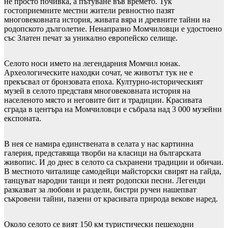
не просто почивка, а пътуване във времето. Тук
гостоприемните местни жители ревностно пазят
многовековната история, живата вяра и древните тайни на
родопското дълголетие. Ненапразно Момчиловци е удостоено
със Златен печат за уникално европейско селище.
Селото носи името на легендарния Момчил юнак.
Археологическите находки сочат, че животът тук не е
прекъсвал от бронзовата епоха. Културно-историческият
музей в селото представя многовековната история на
населеното място и неговите бит и традиции. Красивата
сграда в центъра на Момчиловци е събрала над 3 000 музейни
експоната.
В нея се намира единствената в селата у нас картинна
галерия, представяща творби на класици на българската
живопис. И до днес в селото са съхранени традиции и обичаи.
В местното читалище самодейци майсторски свирят на гайда,
танцуват народни танци и пеят родопски песни. Легенди
разказват за любови и раздели, бистри ручеи нашепват
съкровени тайни, пазени от красивата природа векове наред.
Около селото се вият 150 км туристически пешеходни