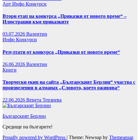
Арт
Инфо
Конкурси
Втори етап на конкурса „Приказки от новото време“ –
Илюстрации към приказките
03.07.2026
Валентин
Инфо
Конкурси
Резултати от конкурса „Приказки от новото време“
26.06.2026
Валентин
Книги
Творчески екип на сайта „Българският Берлин“ участва с
произведения в алманах „Словото, което оживява“
22.06.2026
Венета Терзиева
Българският Берлин
Средище на българите!
Proudly powered by WordPress
|
Theme: Newsup by
Themeansar
.