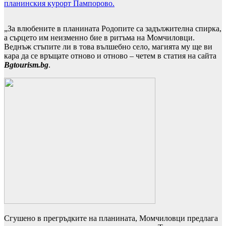
планинския курорт Пампорово.
„За влюбените в планината Родопите са задължителна спирка,
а сърцето им неизменно бие в ритъма на Момчиловци.
Веднъж стъпите ли в това вълшебно село, магията му ще ви
кара да се връщате отново и отново – четем в статия на сайта
Bgtourism.bg
.
Сгушено в прегръдките на планината, Момчиловци предлага