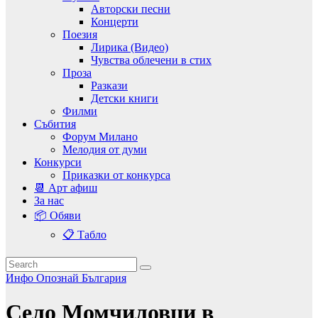
Авторски песни
Концерти
Поезия
Лирика (Видео)
Чувства облечени в стих
Проза
Разкази
Детски книги
Филми
Събития
Форум Милано
Мелодия от думи
Конкурси
Приказки от конкурса
📆 Арт афиш
За нас
📦 Обяви
📋 Табло
Инфо
Опознай България
Село Момчиловци в