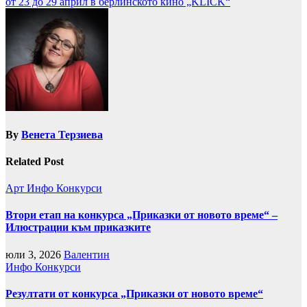
от 23 до 29 април в берлинското кино „KLICK“
By
Венета Терзиева
Related Post
Арт
Инфо
Конкурси
Втори етап на конкурса „Приказки от новото време“ –
Илюстрации към приказките
юли 3, 2026
Валентин
Инфо
Конкурси
Резултати от конкурса „Приказки от новото време“