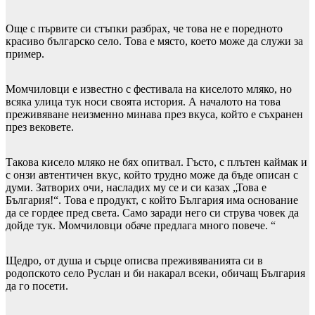
Още с първите си стъпки разбрах, че това не е поредното
красиво българско село. Това е място, което може да служи за
пример.
Момчиловци е известно с фестивала на киселото мляко, но
всяка улица тук носи своята история. А началото на това
преживяване неизменно минава през вкуса, който е съхранен
през вековете.
Такова кисело мляко не бях опитвал. Гъсто, с плътен каймак и
с онзи автентичен вкус, който трудно може да бъде описан с
думи. Затворих очи, насладих му се и си казах „Това е
България!“. Това е продукт, с който България има основание
да се гордее пред света. Само заради него си струва човек да
дойде тук. Момчиловци обаче предлага много повече. “
Щедро, от душа и сърце описва преживяванията си в
родопското село Руслан и би накарал всеки, обичащ България
да го посети.