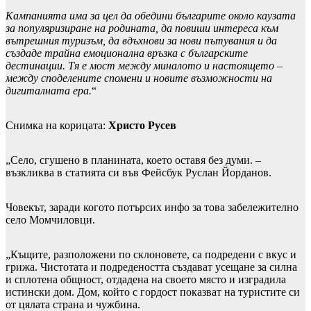
Кампанията има за цел да обедини българите около каузата
за популяризиране на родината, да повиши интереса към
вътрешния туризъм, да вдъхнови за нови пътувания и да
създаде трайна емоционална връзка с българските
дестинации. Тя е мост между миналото и настоящето –
между споделените спомени и новите възможности на
дигиталната ера.
“
Снимка на корицата:
Христо Русев
„Село, сгушено в планината, което оставя без думи. –
възкликва в статията си във Фейсбук Руслан Йорданов.
Човекът, заради когото потърсих инфо за това забележително
село Момчиловци.
„Къщите, разположени по склоновете, са подредени с вкус и
грижа. Чистотата и подредеността създават усещане за силна
и сплотена общност, отдадена на своето място и изградила
истински дом. Дом, който с гордост показват на туристите си
от цялата страна и чужбина.