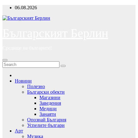
Skip
06.08.2026
to
content
Българският Берлин
Средище на българите!
Новини
Полезно
Български обекти
Магазини
Заведения
Медици
Занаяти
Опознай България
Успелите българи
Арт
Музика