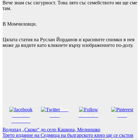
Вече знам със сигурност. Това лято със семейството ми ще сме
там.
В Момчиловци.
Цялата статия на Руслан Йорданов и красивите снимки в нея
може да видите като кликнете върху изображението по-долу.
Post
Share on
on X
Follow us
Save
Facebook
Навигация
Водопад „Скоко“ до село Кашина, Мелнишко
Трето издание на Седмица на българското кино ще се състои