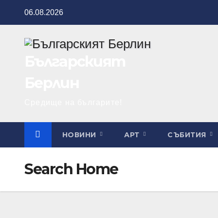
Skip
06.08.2026
to
content
Българският
Берлин
Средище на българите!
НОВИНИ
АРТ
СЪБИТИЯ
Search Home