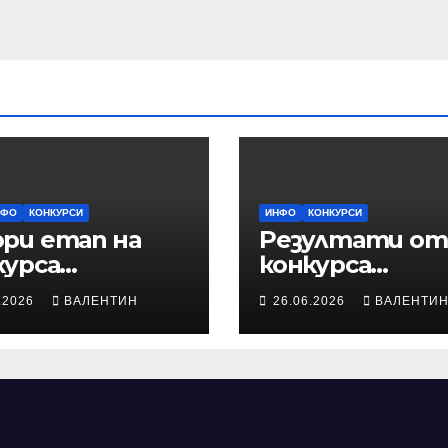
НФО
КОНКУРСИ
ИНФО
КОНКУРСИ
ри етап на
Резултати от
курса
конкурса
иказки от
„Приказки от
.2026
ВАЛЕНТИН
26.06.2026
ВАЛЕНТИ
ото време“ –
новото време
страции към
казките