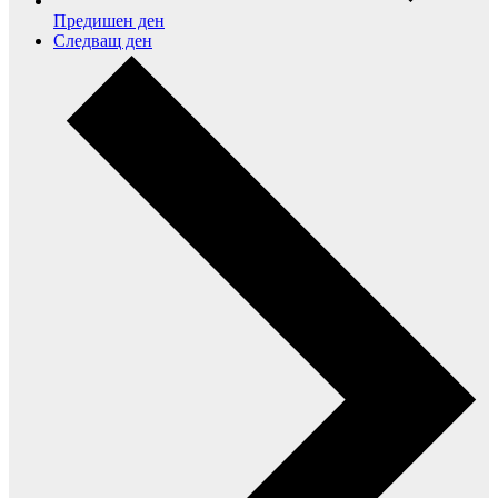
Предишен ден
Следващ ден