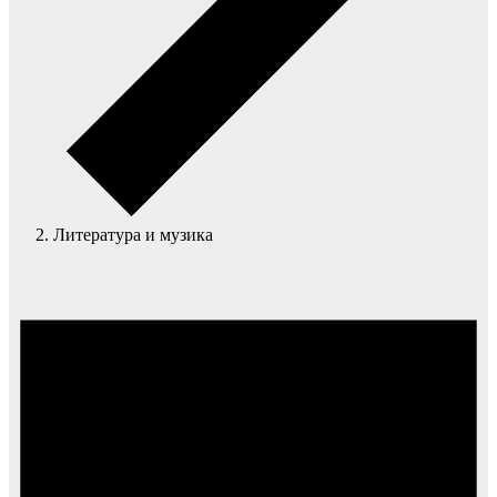
Литература и музика
Събития
for
август
8,
2026