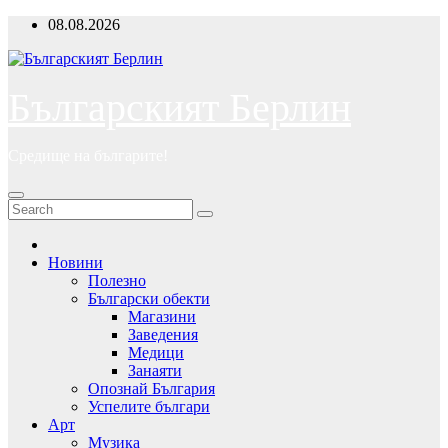
Skip
08.08.2026
to
content
Българският Берлин
Средище на българите!
Новини
Полезно
Български обекти
Магазини
Заведения
Медици
Занаяти
Опознай България
Успелите българи
Арт
Музика