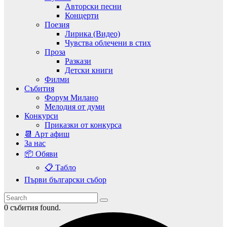
Авторски песни
Концерти
Поезия
Лирика (Видео)
Чувства облечени в стих
Проза
Разкази
Детски книги
Филми
Събития
Форум Милано
Мелодия от думи
Конкурси
Приказки от конкурса
📆 Арт афиш
За нас
📦 Обяви
📋 Табло
Първи български събор
0 събития found.