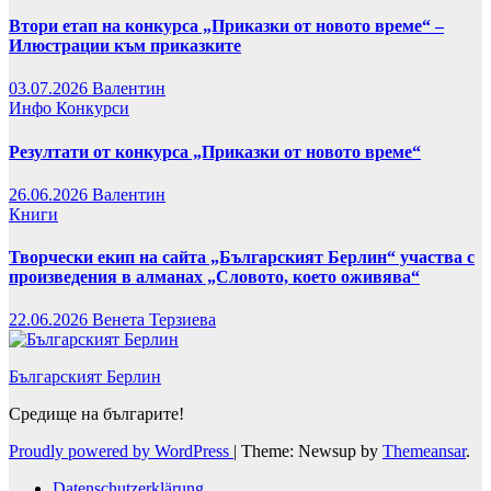
Втори етап на конкурса „Приказки от новото време“ –
Илюстрации към приказките
03.07.2026
Валентин
Инфо
Конкурси
Резултати от конкурса „Приказки от новото време“
26.06.2026
Валентин
Книги
Творчески екип на сайта „Българският Берлин“ участва с
произведения в алманах „Словото, което оживява“
22.06.2026
Венета Терзиева
Българският Берлин
Средище на българите!
Proudly powered by WordPress
|
Theme: Newsup by
Themeansar
.
Datenschutzerklärung