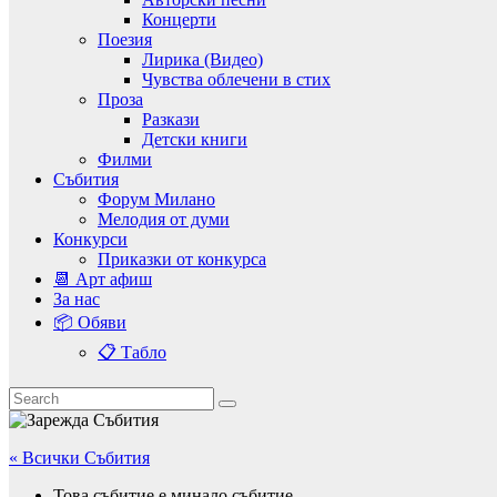
Концерти
Поезия
Лирика (Видео)
Чувства облечени в стих
Проза
Разкази
Детски книги
Филми
Събития
Форум Милано
Мелодия от думи
Конкурси
Приказки от конкурса
📆 Арт афиш
За нас
📦 Обяви
📋 Табло
« Всички Събития
Това събитие е минало събитие.