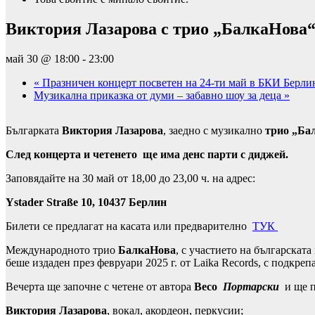
Виктория Лазарова с трио „БалкаНова“ 
май 30 @ 18:00
-
23:00
«
Празничен концерт посветен на 24-ти май в БКИ Берлин / 
Музикална приказка от думи – забавно шоу за деца
»
Българката
Виктория Лазарова
, заедно с музикално
трио „Ба
След концерта и четенето ще има денс парти с диджей.
Заповядайте на 30 май от 18,00 до 23,00 ч. на адрес:
Ystader Straße 10,
10437 Берлин
Билети се предлагат на касата или предварително
TУК
Международното трио
БалкаНова
, с участието на българскат
беше издаден през февруари 2025 г. от Laika Records, с подкреп
Вечерта ще започне с четене от автора
Весо
Портарски
и ще 
Виктория Лазаровa
, вокал, акордеон, перкусии;