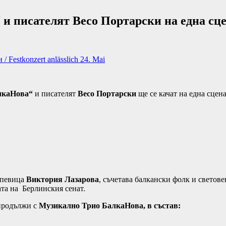
и писателят Весо Портарски на една сц
Festkonzert anlässlich 24. Mai
лкаНова“
и писателят
Весо Портарски
ще се качат на една сцен
а певица
Виктория Лазарова
, съчетава балкански фолк и светове
ата на Берлинския сенат.
продължи с
Музикално Трио БалкаНова, в състав: