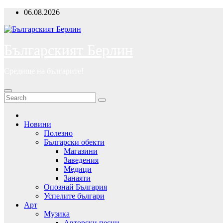
Skip
06.08.2026
to
content
Българският Берлин
Средище на българите!
Новини
Полезно
Български обекти
Магазини
Заведения
Медици
Занаяти
Опознай България
Успелите българи
Арт
Музика
Авторски песни