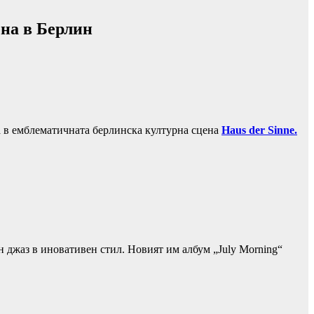
ена в Берлин
а в емблематичната берлинска културна сцена
Haus der Sinne.
н джаз в иновативен стил. Новият им албум „July Morning“