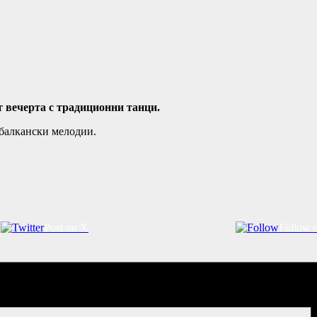
 вечерта с традиционни танци.
балкански мелодии.
Post on X
Follow 