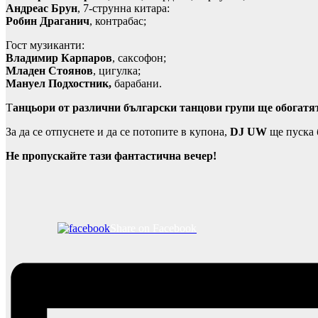
Андреас Брун
, 7-струнна китара:
Робин Драганич
, контрабас;
Гост музиканти:
Владимир Карпаров
, саксoфон;
Младен Стоянов
, цигулка;
Мануел Подхостник,
барабани.
Т
анцьори от различни български танцови групи ще обогатят
За да се отпуснете и да се потопите в купона,
DJ UW
ще пуска 
Не пропускайте тази фантастична вечер!
Share on Facebook