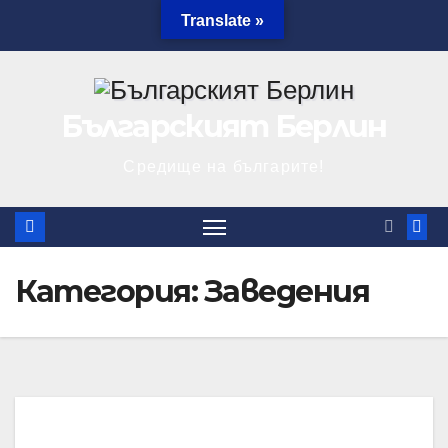
Skip
Translate »
06.08.2026
to
content
Българският Берлин
Средище на българите!
Категория:
Заведения