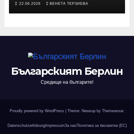
участва с произведения в
22.06.2026
ВЕНЕТА ТЕРЗИЕВА
алманах „Словото, което
оживява“
Българският Берлин
Средище на българите!
Proudly powered by WordPress
|
Theme: Newsup by
Themeansar
.
Datenschutzerklärung
Impressum
За нас
Политика за бисквитки (ЕС)