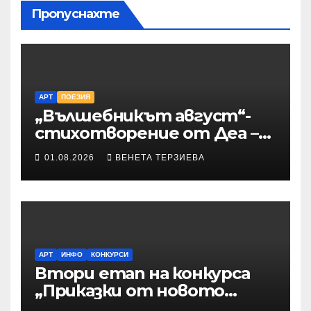
Пропуснахте
АРТ
ПОЕЗИЯ
„Вълшебникът август“-
стихотворение от Деа –
Десислава Иванова
01.08.2026
ВЕНЕТА ТЕРЗИЕВА
АРТ
ИНФО
КОНКУРСИ
Втори етап на конкурса
„Приказки от новото
време“ – Илюстрации към