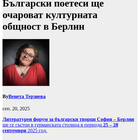
Български поетеси ще
очароват културната
общност в Берлин
By
Венета Терзиева
сеп. 20, 2025
Литературен форум за български творци София – Берлин
ще се състои в германската столица в периода
25 – 28
септември
2025 год.