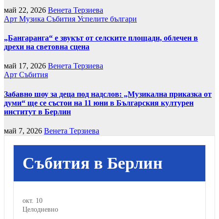
май 22, 2026
Венета Терзиева
Арт
Музика
Събития
Успелите българи
„Бангаранга“ е звукът от селските площади, облечен в
дрехи на световна сцена
май 17, 2026
Венета Терзиева
Арт
Събития
Забавно шоу за деца под надслов: „Музикална приказка от
думи“ ще се състои на 11 юни в Българския културен
институт в Берлин
май 7, 2026
Венета Терзиева
Събития в Берлин
окт.
10
Целодневно