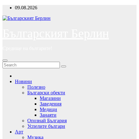
Skip
09.08.2026
to
content
Българският Берлин
Средище на българите!
Новини
Полезно
Български обекти
Магазини
Заведения
Медици
Занаяти
Опознай България
Успелите българи
Арт
Музика