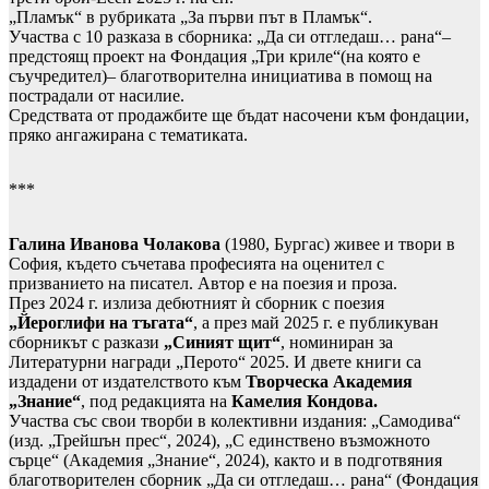
„Пламък“ в рубриката „За първи път в Пламък“.
Участва с 10 разказа в сборника: „Да си отгледаш… рана“–
предстоящ проект на Фондация „Три криле“(на която е
съучредител)– благотворителна инициатива в помощ на
пострадали от насилие.
Средствата от продажбите ще бъдат насочени към фондации,
пряко ангажирана с тематиката.
***
Галина Иванова Чолакова
(1980, Бургас) живее и твори в
София, където съчетава професията на оценител с
призванието на писател. Автор е на поезия и проза.
През 2024 г. излиза дебютният ѝ сборник с поезия
„Йероглифи на тъгата“
, а през май 2025 г. е публикуван
сборникът с разкази
„Синият щит“
, номиниран за
Литературни награди „Перото“ 2025. И двете книги са
издадени от издателството към
Творческа Академия
„Знание“
, под редакцията на
Камелия Кондова.
Участва със свои творби в колективни издания: „Самодива“
(изд. „Трейшън прес“, 2024), „С единствено възможното
сърце“ (Академия „Знание“, 2024), както и в подготвяния
благотворителен сборник „Да си отгледаш… рана“ (Фондация