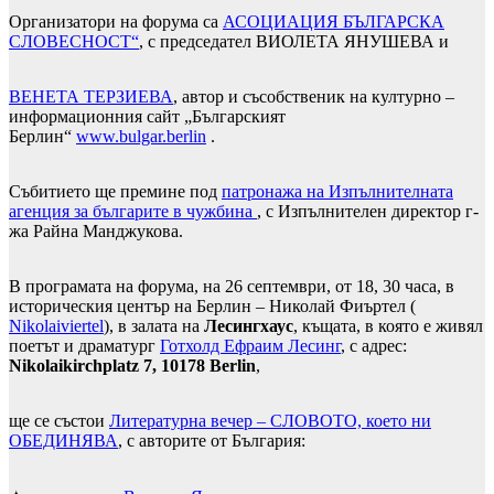
Организатори на форума са
АСОЦИАЦИЯ БЪЛГАРСКА
СЛОВЕСНОСТ“
, с председател ВИОЛЕТА ЯНУШЕВА и
ВЕНЕТА ТЕРЗИЕВА
, автор и съсобственик на културно –
информационния сайт „Българският
Берлин“
www.bulgar.berlin
.
Събитието ще премине под
патронажа на Изпълнителната
агенция за българите в чужбина
, с Изпълнителен директор г-
жа Райна Манджукова.
В програмата на форума, на 26 септември, от 18, 30 часа, в
историческия център на Берлин – Николай Фиъртел (
Nikolaiviertel
), в залата на
Лесингхаус
, къщата, в която е живял
поетът и драматург
Готхолд Ефраим Лесинг
, с адрес:
Nikolaikirchplatz 7, 10178 Berlin
,
ще се състои
Литературна вечер – СЛОВОТО, което ни
ОБЕДИНЯВА
, с авторите от България: