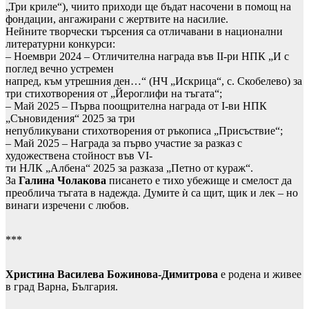
„Три криле“), чиито приходи ще бъдат насочени в помощ на
фондации, ангажирани с жертвите на насилие.
Нейните творчески търсения са отличавани в национални
литературни конкурси:
– Ноември 2024 – Отличителна награда във II-ри НПК „И с
поглед вечно устремен
напред, към утрешния ден…“ (НЧ „Искрица“, с. Скобелево) за
три стихотворения от „Йероглифи на тъгата“;
– Май 2025 – Първа поощрителна награда от I-ви НПК
„Съновидения“ 2025 за три
непубликувани стихотворения от ръкописа „Присъствие“;
– Май 2025 – Награда за първо участие за разказ с
художествена стойност във VI-
ти НЛК „Албена“ 2025 за разказа „Петно от кураж“.
За
Галина Чолакова
писането е тихо убежище и смелост да
преоблича тъгата в надежда. Думите ѝ са щит, щик и лек – но
винаги изречени с любов.
***
Христина Василева Божинова-Димитрова
е родена и живее
в град Варна, България.