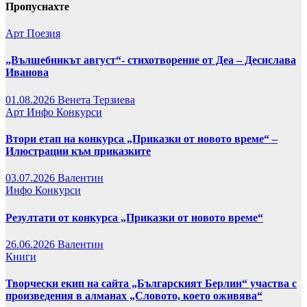
Пропуснахте
Арт
Поезия
„Вълшебникът август“- стихотворение от Деа – Десислава
Иванова
01.08.2026
Венета Терзиева
Арт
Инфо
Конкурси
Втори етап на конкурса „Приказки от новото време“ –
Илюстрации към приказките
03.07.2026
Валентин
Инфо
Конкурси
Резултати от конкурса „Приказки от новото време“
26.06.2026
Валентин
Книги
Творчески екип на сайта „Българският Берлин“ участва с
произведения в алманах „Словото, което оживява“