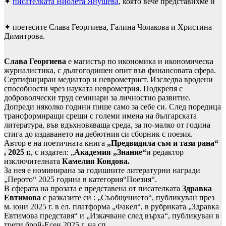
✦
писателката Виолета Янушева
, която вече представихме и
✦ поетесите Слава Георгиева, Галина Чолакова и Христина
Димитрова.
Слава Георгиева
е магистър по икономика и икономическа
журналистика, с дългогодишен опит във финансовата сфера.
Сертифициран медиатор и неврометрист. Изследва вродени
способности чрез науката неврометрия. Подкрепя с
доброволчески труд семинари за личностно развитие.
Допреди няколко години пише само за себе си. След поредица
трансформиращи срещи с големи имена на българската
литература, във вдъхновяваща среда, за по-малко от година
стига до издаването на дебютния си сборник с поезия.
Автор е на поетичната книга
„Предвидила съм и тази рана“
, 2025 г.
, с издател: „
Академия „Знание“
и редактор
изключителната
Камелия Кондова.
За нея е номинирана за годишните литературни награди
„Перото“ 2025 година в категория“Поезия“.
В сферата на прозата е представена от писателката
Здравка
Евтимова
с разказите си : „Съобщението“, публикуван през
м. юни 2025 г. в ел. платформа „Факел“, в рубриката „Здравка
Евтимова представя“ и „Изкачване след върха“, публикуван в
трети брой-Есен 2025 г. на сп.