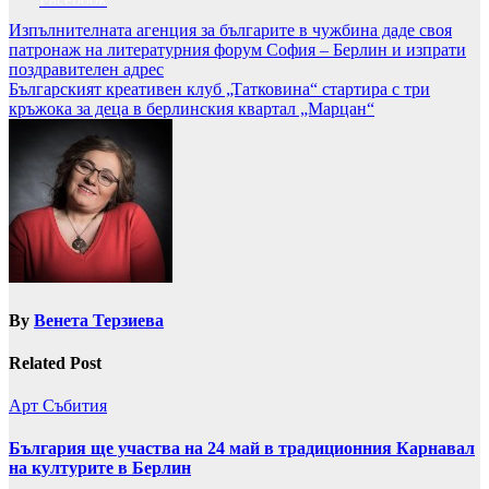
Навигация
Изпълнителната агенция за българите в чужбина даде своя
патронаж на литературния форум София – Берлин и изпрати
поздравителен адрес
Българският креативен клуб „Татковина“ стартира с три
кръжока за деца в берлинския квартал „Марцан“
By
Венета Терзиева
Related Post
Арт
Събития
България ще участва на 24 май в традиционния Карнавал
на културите в Берлин