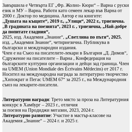
Завършила е Четвърта ЕГ „Фр. Жолио- Кюри“ – Варна с руски
език и МУ – Варна. Работи като семеен лекар във Варна от
2000 г. Доктор по медицина. Автор е на книгите:
„
Душата на къщите“, 2019 г., „Улици“, 2022 г., триезична.
„
В градината на поезията“, 2023 г. , триезична, „Най-добре
да попитате гладния“,
2025, изд. Академия „Знание“,
„Светлина по пътя“, 2025
,
изд. „Академия Знание“, четириезична. Публикува в
български и международни издания.
Член е на Съюз на писателите-лекари в България „Д. Димов“,
Сдружение на писателите – Варна , Конфедерация на
българските културни организации и дейци зад граница. Член
на UMEM (Union Mondiale des Écrivains Médecins) от 2017 г.
Носител на международна награда за литературно творчество
„Хипократ и Пегас UMEM 67“ за 2025 г., на Международния
съюз на лекарите-писатели.
Литературни награди
: Трето място за проза на Литературния
конкурс в Хамбург – 2023 г., отличия
за поезия на Продиджи мегазин, 2023, 2024 г.
Литературно развитие
: Участие в мастър-класове на
Академия „Знание“ – 2024 г. и 2025 г.