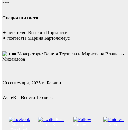
***
Специални гости:
✦ писателят Веселин Портарски
✦ поетесата Марина Бартоломеус
Модератори: Венета Терзиева и Марисиана Влашева-
Михайлова
20 септември, 2025 г., Берлин
WeTeR – Венета Терзиева
Post
Share on
on X
Follow us
Save
Facebook