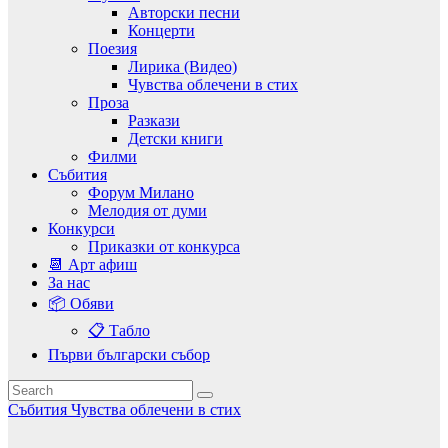
Авторски песни
Концерти
Поезия
Лирика (Видео)
Чувства облечени в стих
Проза
Разкази
Детски книги
Филми
Събития
Форум Милано
Мелодия от думи
Конкурси
Приказки от конкурса
📆 Арт афиш
За нас
📦 Обяви
📋 Табло
Първи български събор
Събития
Чувства облечени в стих