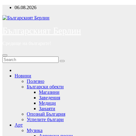
Skip
06.08.2026
to
content
Българският Берлин
Средище на българите!
Новини
Полезно
Български обекти
Магазини
Заведения
Медици
Занаяти
Опознай България
Успелите българи
Арт
Музика
Авторски песни