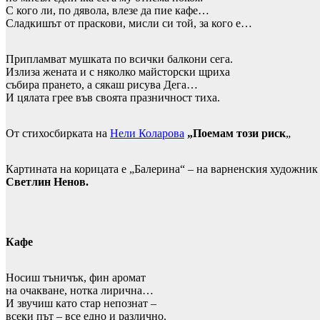
С кого ли, по дявола, влезе да пие кафе…
Сладкишът от праскови, мисли си той, за кого е…
Припламват мушката по всички балкони сега.
Излиза жената и с няколко майсторски щриха
събира прането, а сякаш рисува Дега…
И цялата грее във своята празничност тиха.
От стихосбирката на
Нели Коларова
„Поемам този риск
„
Картината на корицата е „Балерина“ – на варненския художник
Светлин Ненов.
Кафе
Носиш тъничък, фин аромат
на очакване, нотка лирична…
И звучиш като стар непознат –
всеки път – все едно и различно.