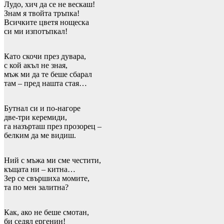
Лудо, хич да се не вескаш!
Знам я твойта тръпка!
Всичките цветя нощеска
си ми изпотъпкал!
Като скочи през дувара,
с кой акъл не зная,
мъж ми да те беше сбарал
там – пред нашта стая…
Бутнал си и по-нагоре
две-три керемиди,
га назърташ през прозорец –
белким да ме видиш.
Ний с мъжа ми сме честити,
къщата ни – китна…
Зер се свършиха момите,
та по мен залитна?
Как, ако не беше смотан,
би седял ергенин!