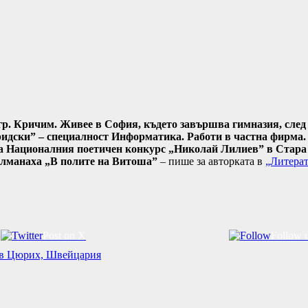
 гр. Кричим. Живее в София, където завършва гимназия, след
дски” – специалност Информатика. Работи в частна фирма. 
а Националния поетичен конкурс „Николай Лилиев” в Стара З
 алманаха „В полите на Витоша”
– пише за авторката в
„Литерат
Post on X
Follow 
и в Цюрих, Швейцария