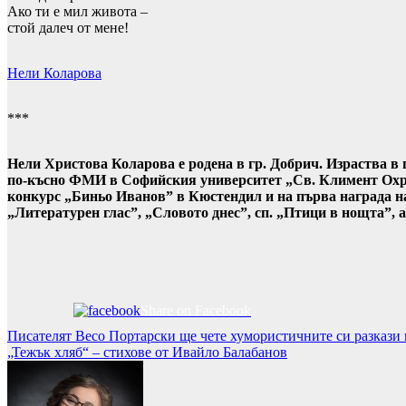
Ако ти е мил живота –
стой далеч от мене!
Нели Коларова
***
Нели Христова Коларова е родена в гр. Добрич. Израства в
по-късно ФМИ в Софийския университет „Св. Климент Охри
конкурс „Биньо Иванов” в Кюстендил и на първа награда н
„Литературен глас”, „Словото днес”, сп. „Птици в нощта”,
Share on Facebook
Навигация
Писателят Весо Портарски ще чете хумористичните си разказ
„Тежък хляб“ – стихове от Ивайло Балабанов