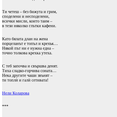
Ти четеш – без бижута и грим,
споделени и несподелени,
всички мисли, които таим –
в тези няколко глътки кафени.
Като бялата длан на жена
порцеланът е топъл и крехък…
Някой път ни е нужна една –
точно толкова крехка утеха.
С теб започва и свършва денят.
Тиха сладко-горчива соната…
Нека другите чаши звънят –
ти топлѝ и галѝ сетивата!
Нели Коларова
***