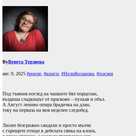
By
Венета Терзиева
авг. 9, 2025
#poesie
,
#книги
,
#НелиКоларова
,
#поезия
Под тъмния поглед на чашките бял порцелан,
въздиша сладкишът от праскови – пухкав и объл.
А Август лениво опира брадичка на длан,
току на перваза на моя неделен следобед.
Люлее безгрижно сандали и просто мълчи
с горещите птици в дебелата сянка на клона,