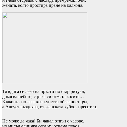
и гледа отсреща, с наслада премрежил очи,
жената, която простира пране на балкона.
Тя вдига се леко на пръсти по стар ритуал,
докосва небето, с ръка си отмята косите…
Балконът потъва във купеста облачност цял,
а Август въздъхва, от женската хубост преситен.
Не може да чака! Би чакал отвън с часове,
но мисъл едничка сега му отнема покоя: