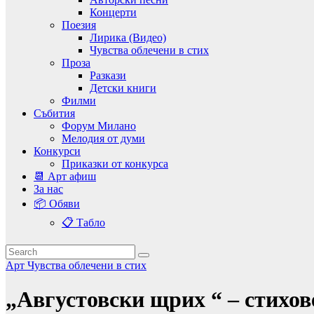
Концерти
Поезия
Лирика (Видео)
Чувства облечени в стих
Проза
Разкази
Детски книги
Филми
Събития
Форум Милано
Мелодия от думи
Конкурси
Приказки от конкурса
📆 Арт афиш
За нас
📦 Обяви
📋 Табло
Арт
Чувства облечени в стих
„Августовски щрих “ – стихов