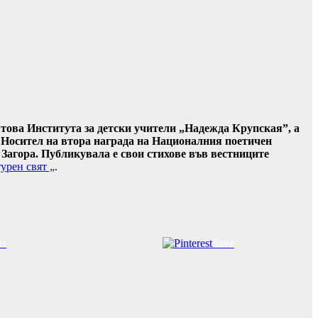
 това Института за детски учители „Надежда Крупская”, а
Носител на втора награда на Националния поетичен
агора. Публикувала е свои стихове във вестниците
урен свят „
.
us
Save