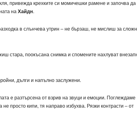
окля, привежда крехките си момичешки рамене и започва да
оната на
Хайдн
.
разходка в слънчева утрин – не бързаш, не мислиш за слож
жиш стара, поокъсана снимка и спомените нахлуват внезап
ройни, дълги и напълно заслужени.
лата е разтърсена от взрив на звуци и емоции. Поглеждаме
а не просто кипи, тя направо избухва. Рязки контрасти – от