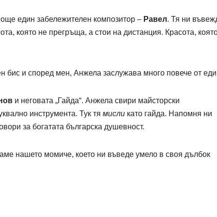
 още един забележителен композитор –
Равел
. Тя ни въвеж
ота, която не прегръща, а стои на дистанция. Красота, коят
 бис и според мен, Анжела заслужава много повече от еди
нов
и неговата „Гайда“. Анжела свири майсторски
уквално инструмента. Тук тя
мисли
като гайда. Напомня ни
овори за богатата българска душевност.
аме нашето момиче, което ни въведе умело в своя дълбок