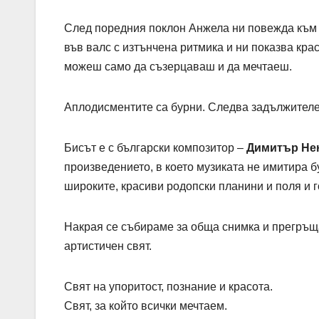
След поредния поклон Анжела ни повежда към
във валс с изтънчена ритмика и ни показва крас
можеш само да съзерцаваш и да мечтаеш.
Аплодисментите са бурни. Следва задължителен
Бисът е с български композитор –
Димитър Не
произведението, в което музиката не имитира б
широките, красиви родопски планини и поля и г
Накрая се събираме за обща снимка и прегръщ
артистичен свят.
Свят на упоритост, познание и красота.
Свят, за който всички мечтаем.