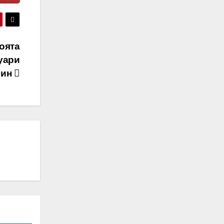
оята
уари
лин