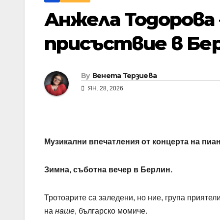
Анжела Тодорова 
присъствие в Бе
By
Венета Терзиева
ЯН. 28, 2026
Музикални впечатления от концерта на пиа
Зимна, съботна вечер в Берлин.
Тротоарите са заледени, но ние, група приятели
на
наше
, българско момиче.