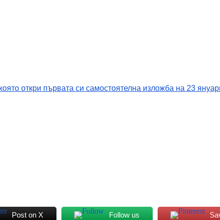
оято откри първата си самостоятелна изложба на 23 януар
Post on X
Follow us
Sa