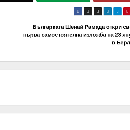
Българката Шенай Рамада откри св
първа самостоятелна изложба на 23 ян
в Бер