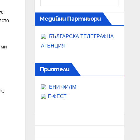
ус
Медийни Партньори
ясто
БЪЛГАРСКА ТЕЛЕГРАФНА
АГЕНЦИЯ
еми
Приятели
ЕНИ ФИЛМ
k,
Е-ФЕСТ