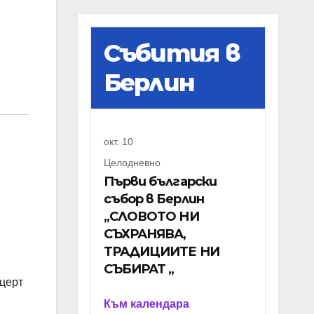
Събития в
Берлин
окт.
10
Целодневно
Първи български
събор в Берлин
„СЛОВОТО НИ
СЪХРАНЯВА,
ТРАДИЦИИТЕ НИ
СЪБИРАТ „
нцерт
Към календара