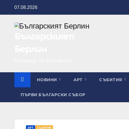
Skip
07.08.2026
to
content
Българският
Берлин
Средище на българите!
НОВИНИ
АРТ
СЪБИТИЯ
ПЪРВИ БЪЛГАРСКИ СЪБОР
АРТ
СЪБИТИЯ