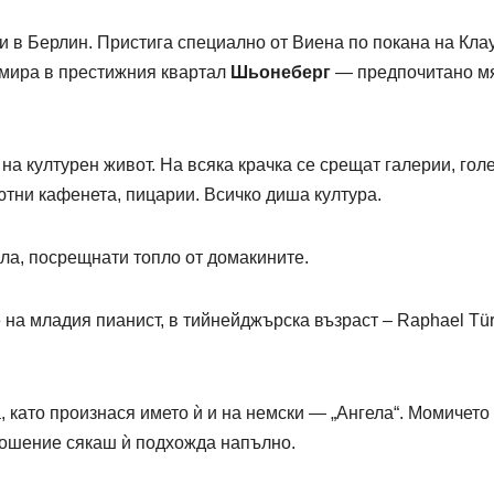
 в Берлин. Пристига специално от Виена по покана на Кла
амира в престижния квартал
Шьонеберг
— предпочитано м
т на културен живот. На всяка крачка се срещат галерии, гол
уютни кафенета, пицарии. Всичко диша култура.
ла, посрещнати топло от домакините.
на младия пианист, в тийнейджърска възраст – Raphael Tür
 като произнася името ѝ и на немски — „Ангела“. Момичето
ношение сякаш ѝ подхожда напълно.