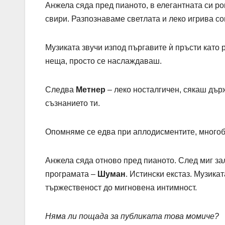
Анжела сяда пред пианото, в елегантната си р
свири. Разпознаваме светлата и леко игрива с
Музиката звучи изпод пъргавите ѝ пръсти като 
неща, просто се наслаждаваш.
Следва
Метнер
– леко носталгичен, сякаш дър
съзнанието ти.
Опомняме се едва при аплодисментите, многоб
Анжела сяда отново пред пианото. След миг за
програмата –
Шуман
. Истински екстаз. Музикат
тържественост до мигновена интимност.
Няма ли пощада за публиката това момиче?