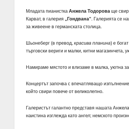
Младата пианистка
Анжела Тодорова
ще свири
Карват, в галерия
„Гондвана“
. Галерията се н
за живеене в германската столица.
Шьонеберг (в превод,
красива планина
) е бога
търговски вериги и малки, китни магазинчета, 
Намираме мястото и влизаме в малка, уютна за
Концертът започва с впечатляващо изпълнение 
който свири повече от великолепно.
Галеристът галантно представя нашата Анжела,
наистина изглежда като ангел; немското произ