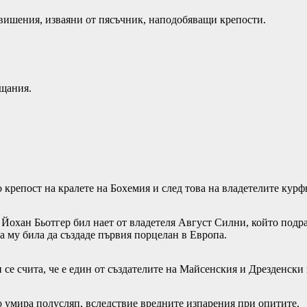
вишения, изваяни от пясъчник, наподобяващи крепости.
ещания.
 крепост на кралете на Бохемия и след това на владетелите кур
 Йохан Бьотгер бил нает от владетеля Август Силни, който подраз
 му била да създаде първия порцелан в Европа.
 се счита, че е един от създателите на Майсенския и Дрезденски
то умира полусляп, вследствие вредните изпарения при опитите.