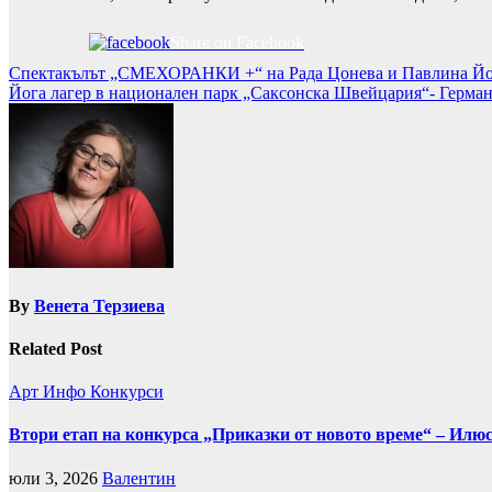
Share on Facebook
Навигация
Спектакълът „СМЕХОРАНКИ +“ на Рада Цонева и Павлина Йосе
Йога лагер в национален парк „Саксонска Швейцария“- Герма
By
Венета Терзиева
Related Post
Арт
Инфо
Конкурси
Втори етап на конкурса „Приказки от новото време“ – Илю
юли 3, 2026
Валентин