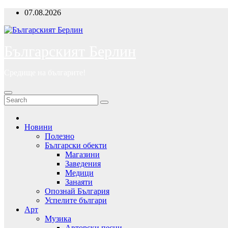
Skip
07.08.2026
to
content
Българският Берлин
Средище на българите!
Новини
Полезно
Български обекти
Магазини
Заведения
Медици
Занаяти
Опознай България
Успелите българи
Арт
Музика
Авторски песни