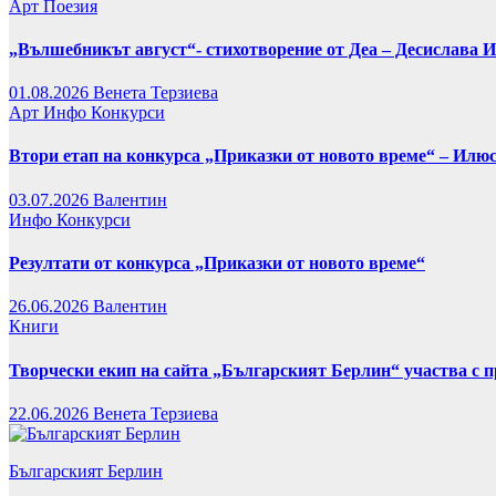
Арт
Поезия
„Вълшебникът август“- стихотворение от Деа – Десислава 
01.08.2026
Венета Терзиева
Арт
Инфо
Конкурси
Втори етап на конкурса „Приказки от новото време“ – Илю
03.07.2026
Валентин
Инфо
Конкурси
Резултати от конкурса „Приказки от новото време“
26.06.2026
Валентин
Книги
Творчески екип на сайта „Българският Берлин“ участва с 
22.06.2026
Венета Терзиева
Българският Берлин