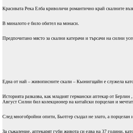
Красивата Река Елба криволичи романтично край скалните въз
В миналото е било обител на монаси.
Предпочитано място за скални катерачи и търсачи на силни ус
Една от най – живописните скали – Кьонигщайн е служела като
Историята разказва, как младият германски аптекар от Берлин ,
Август Силни бил колекционер на китайски порцелан и мечтата
След многобройни опити, Бьотгер създал не злато, а порцелан и
За съжаление, аптекарят губи живота си едва на 37 години, ка