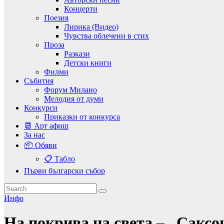
Концерти
Поезия
Лирика (Видео)
Чувства облечени в стих
Проза
Разкази
Детски книги
Филми
Събития
Форум Милано
Мелодия от думи
Конкурси
Приказки от конкурса
📆 Арт афиш
За нас
📦 Обяви
📋 Табло
Първи български събор
Инфо
На покрива на света – „Сакс