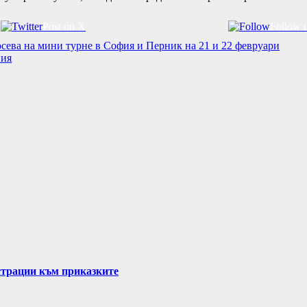
Post on X
Follow 
ва на мини турне в София и Перник на 21 и 22 февруари
ния
страции към приказките