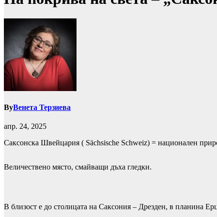
By
Венета Терзиева
апр. 24, 2025
Саксонска Швейцария ( Sächsische Schweiz) = национален прир
Величествено място, смайващи дъха гледки.
В близост е до столицата на Саксония – Дрезден, в планина Ерц