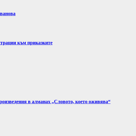
Иванова
страции към приказките
произведения в алманах „Словото, което оживява“