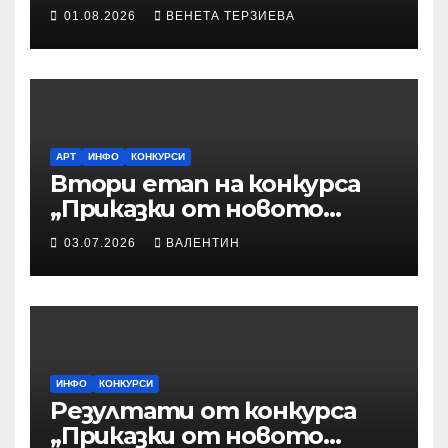
Десислава Иванова
01.08.2026
ВЕНЕТА ТЕРЗИЕВА
АРТ
ИНФО
КОНКУРСИ
Втори етап на конкурса
„Приказки от новото
време“ – Илюстрации към
03.07.2026
ВАЛЕНТИН
приказките
ИНФО
КОНКУРСИ
Резултати от конкурса
„Приказки от новото