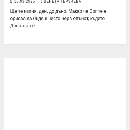
10.09.2025
ВЕНЕТА ТЕРЗИЕВА
Ще те изпия, ден, до дъно. Макар че Бог те е
орисал да бъдеш често нерв опънат, където
Дяволът се…