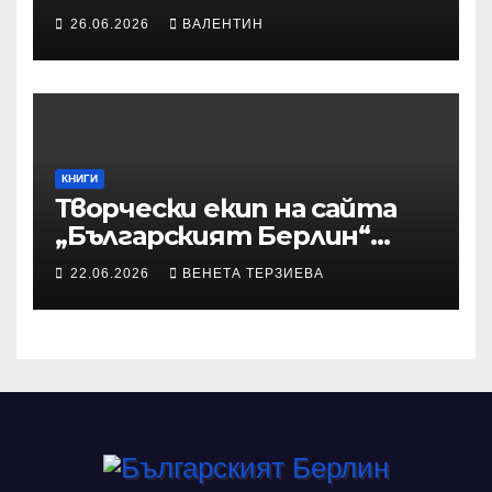
време“
26.06.2026
ВАЛЕНТИН
КНИГИ
Творчески екип на сайта
„Българският Берлин“
участва с произведения в
22.06.2026
ВЕНЕТА ТЕРЗИЕВА
алманах „Словото, което
оживява“