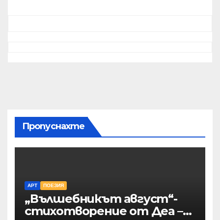
Пропуснахте
АРТ
ПОЕЗИЯ
„Вълшебникът август“-
стихотворение от Деа –