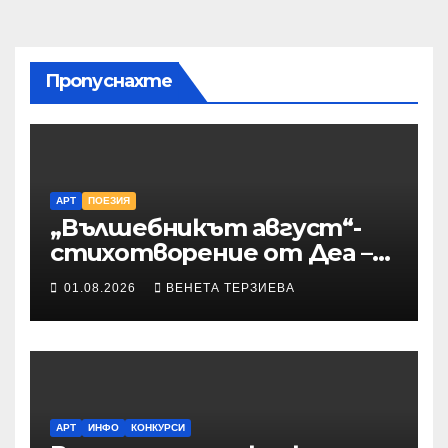
Пропуснахте
АРТ
ПОЕЗИЯ
„Вълшебникът август“-
стихотворение от Деа –
Десислава Иванова
01.08.2026
ВЕНЕТА ТЕРЗИЕВА
АРТ
ИНФО
КОНКУРСИ