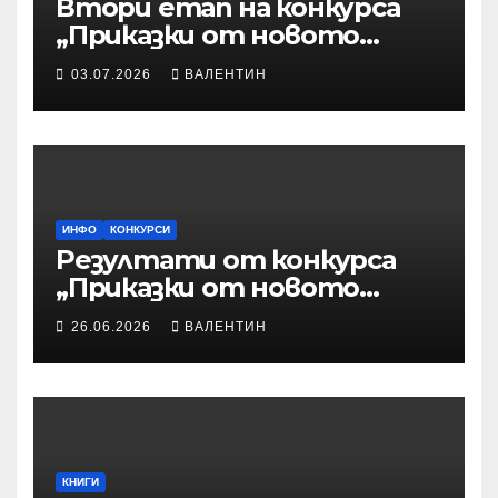
Втори етап на конкурса
„Приказки от новото
време“ – Илюстрации към
03.07.2026
ВАЛЕНТИН
приказките
ИНФО
КОНКУРСИ
Резултати от конкурса
„Приказки от новото
време“
26.06.2026
ВАЛЕНТИН
КНИГИ