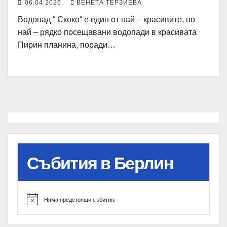
06.04.2026
ВЕНЕТА ТЕРЗИЕВА
Водопад “ Скоко“ е един от най – красивите, но
най – рядко посещавани водопади в красивата
Пирин планина, поради…
Събития в Берлин
Няма предстоящи събития.
N
o
t
i