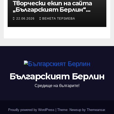
Творчески екип на сайта
„Българският Берлин“
участва с произведения в
22.06.2026
ВЕНЕТА ТЕРЗИЕВА
алманах „Словото, което
оживява“
Българският Берлин
Средище на българите!
Proudly powered by WordPress
|
Theme: Newsup by
Themeansar
.