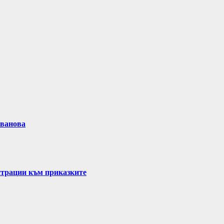
Иванова
страции към приказките