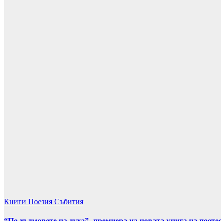
Книги
Поезия
Събития
“По хълмовете на духа”- премиера на новата книга на поет