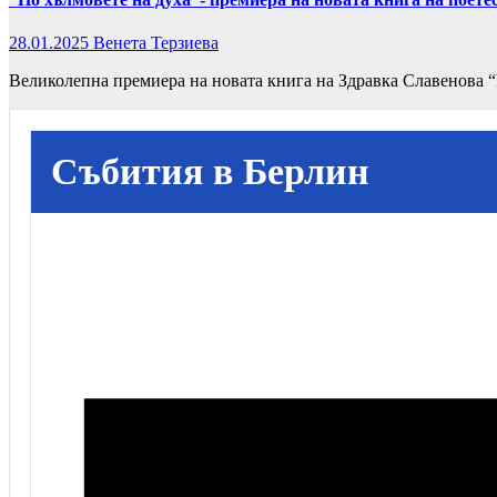
28.01.2025
Венета Терзиева
Великолепна премиера на новата книга на Здравка Славенова “П
Събития в Берлин