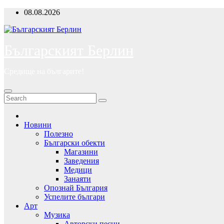
Skip
08.08.2026
to
content
Българският Берлин
Средище на българите!
Новини
Полезно
Български обекти
Магазини
Заведения
Медици
Занаяти
Опознай България
Успелите българи
Арт
Музика
Авторски песни