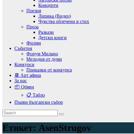
Концерти
Поезия
Лирика (Видео)
Чувства облечени в стих
Проза
Разкази
Детски книги
Филми
Събития
Форум Милано
Мелодия от думи
Конкурси
Приказки от конкурса
📆 Арт афиш
За нас
📦 Обяви
📋 Табло
Първи български събор
Етикет:
AsenStrugov