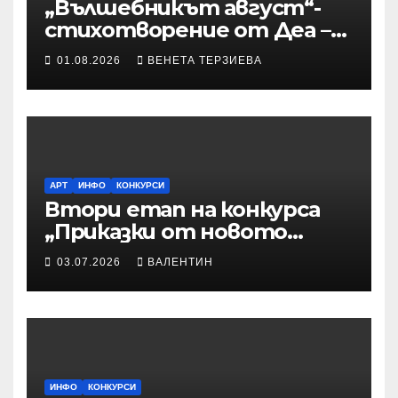
„Вълшебникът август“-
стихотворение от Деа –
Десислава Иванова
01.08.2026
ВЕНЕТА ТЕРЗИЕВА
АРТ
ИНФО
КОНКУРСИ
Втори етап на конкурса
„Приказки от новото
време“ – Илюстрации към
03.07.2026
ВАЛЕНТИН
приказките
ИНФО
КОНКУРСИ