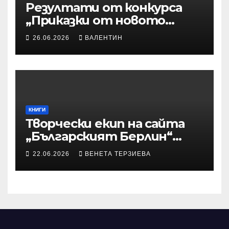
Резултати от конкурса
„Приказки от новото
време“
26.06.2026
ВАЛЕНТИН
КНИГИ
Творчески екип на сайта
„Българският Берлин“
участва с произведения в
22.06.2026
ВЕНЕТА ТЕРЗИЕВА
алманах „Словото, което
оживява“