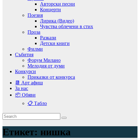
Авторски песни
Концерти
Поезия
Лирика (Видео)
Чувства облечени в стих
Проза
Разкази
Детски книги
Филми
Събития
Форум Милано
Мелодия от думи
Конкурси
Приказки от конкурса
📆 Арт афиш
За нас
📦 Обяви
📋 Табло
Етикет:
нишка