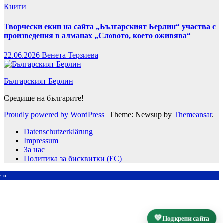
Книги
Творчески екип на сайта „Българският Берлин“ участва с
произведения в алманах „Словото, което оживява“
22.06.2026
Венета Терзиева
Българският Берлин
Средище на българите!
Proudly powered by WordPress
|
Theme: Newsup by
Themeansar
.
Datenschutzerklärung
Impressum
За нас
Политика за бисквитки (ЕС)
e »
💚
Подкрепи сайта