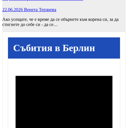
22.06.2026
Венета Терзиева
Ако усещате, че е време да се обърнете към корена си, за да
стигнете до себе си - да се…
Събития в Берлин