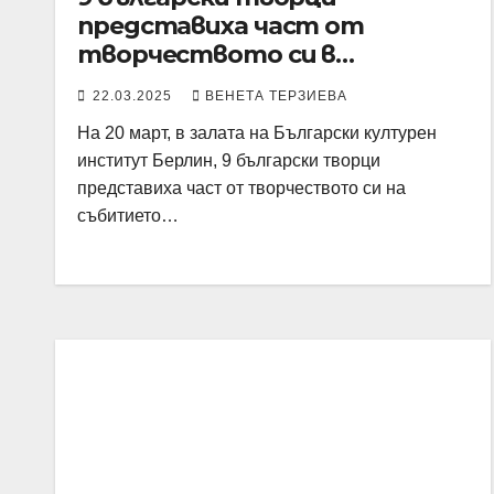
представиха част от
творчеството си в
Българския културен
22.03.2025
ВЕНЕТА ТЕРЗИЕВА
институт в Берлин
На 20 март, в залата на Български културен
институт Берлин, 9 български творци
представиха част от творчеството си на
събитието…