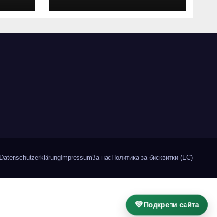
“
алманах „Словото,
което оживява“
Datenschutzerklärung
Impressum
За нас
Политика за бисквитки (ЕС)
💚
Подкрепи сайта