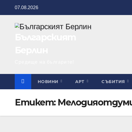
Skip
07.08.2026
to
content
Българският
Берлин
Средище на българите!
НОВИНИ
АРТ
СЪБИТИЯ
Етикет:
Мелодияотдум