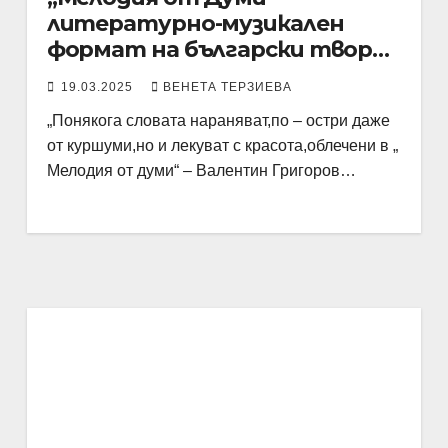
литературно-музикален
формат на български творци
в Берлин с пето юбилейно
19.03.2025
ВЕНЕТА ТЕРЗИЕВА
издание
„Понякога словата нараняват,по – остри даже
от куршуми,но и лекуват с красота,облечени в „
Мелодия от думи“ – Валентин Григоров…