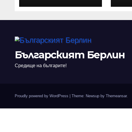
нов
Илю
при
Българският Берлин
Средище на българите!
Proudly powered by WordPress
|
Theme: Newsup by
Themeansar
.