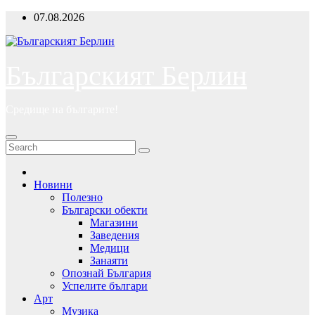
Skip
07.08.2026
to
content
Българският Берлин
Средище на българите!
Новини
Полезно
Български обекти
Магазини
Заведения
Медици
Занаяти
Опознай България
Успелите българи
Арт
Музика