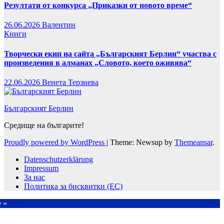
Резултати от конкурса „Приказки от новото време“
26.06.2026
Валентин
Книги
Творчески екип на сайта „Българският Берлин“ участва с
произведения в алманах „Словото, което оживява“
22.06.2026
Венета Терзиева
Българският Берлин
Средище на българите!
Proudly powered by WordPress
|
Theme: Newsup by
Themeansar
.
Datenschutzerklärung
Impressum
За нас
Политика за бисквитки (ЕС)
e »