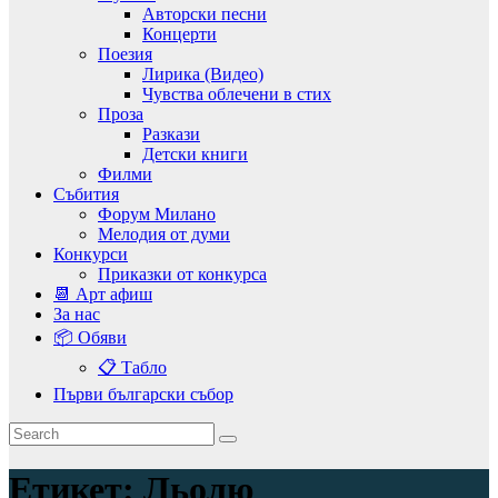
Авторски песни
Концерти
Поезия
Лирика (Видео)
Чувства облечени в стих
Проза
Разкази
Детски книги
Филми
Събития
Форум Милано
Мелодия от думи
Конкурси
Приказки от конкурса
📆 Арт афиш
За нас
📦 Обяви
📋 Табло
Първи български събор
Етикет:
Льолю