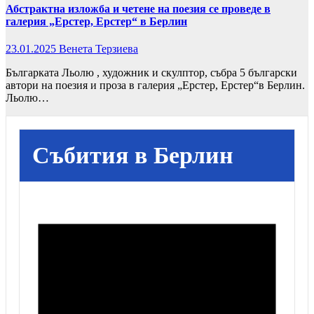
Абстрактна изложба и четене на поезия се проведе в
галерия „Ерстер, Ерстер“ в Берлин
23.01.2025
Венета Терзиева
Българката Льолю , художник и скулптор, събра 5 български
автори на поезия и проза в галерия „Ерстер, Ерстер“в Берлин.
Льолю…
Събития в Берлин