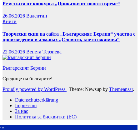
Резултати от конкурса „Приказки от новото време“
26.06.2026
Валентин
Книги
Творчески екип на сайта „Българският Берлин“ участва с
произведения в алманах „Словото, което оживява“
22.06.2026
Венета Терзиева
Българският Берлин
Средище на българите!
Proudly powered by WordPress
|
Theme: Newsup by
Themeansar
.
Datenschutzerklärung
Impressum
За нас
Политика за бисквитки (ЕС)
e »