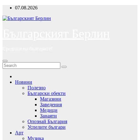
Skip
07.08.2026
to
content
Българският Берлин
Средище на българите!
Новини
Полезно
Български обекти
Магазини
Заведения
Медици
Занаяти
Опознай България
Успелите българи
Арт
Музика