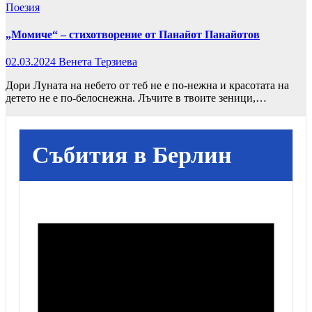
Поезия
„Момиче“ – стихотворение от Панайот Панайотов
02.03.2024
Венета Терзиева
Дори Луната на небето от теб не е по-нежна и красотата на
детето не е по-белоснежна. Лъчите в твоите зеници,…
Събития в Берлин