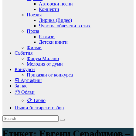
Авторски песни
Концерти
Поезия
Лирика (Видео)
Чувства облечени в стих
Проза
Разкази
Детски книги
Филми
Събития
Форум Милано
Мелодия от думи
Конкурси
Приказки от конкурса
📆 Арт афиш
За нас
📦 Обяви
📋 Табло
Първи български събор
Етикет:
Евгени Серафимов –