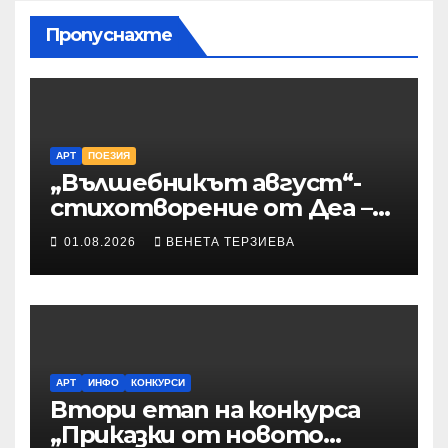
Пропуснахте
АРТ
ПОЕЗИЯ
„Вълшебникът август“-
стихотворение от Деа –
Десислава Иванова
01.08.2026
ВЕНЕТА ТЕРЗИЕВА
АРТ
ИНФО
КОНКУРСИ
Втори етап на конкурса
„Приказки от новото