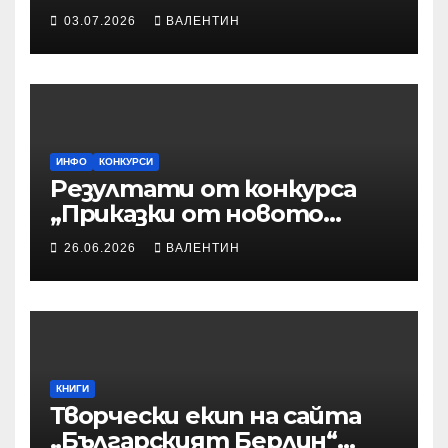
време“ – Илюстрации към
03.07.2026
ВАЛЕНТИН
приказките
ИНФО
КОНКУРСИ
Резултати от конкурса
„Приказки от новото
време“
26.06.2026
ВАЛЕНТИН
КНИГИ
Творчески екип на сайта
„Българският Берлин“