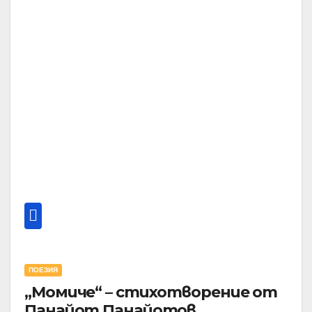
ПОЕЗИЯ
„Момиче“ – стихотворение от
Панайот Панайотов