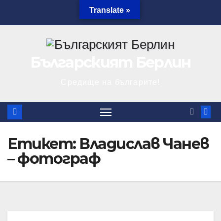
Skip
Translate »
10.08.2026
to
content
Българският Берлин
Средище на българите!
Етикет:
Владислав Чанев
– фотограф