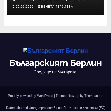
участва с произведения в
22.06.2026
ВЕНЕТА ТЕРЗИЕВА
алманах „Словото, което
оживява“
Българският Берлин
Средище на българите!
Proudly powered by WordPress
|
Theme: Newsup by
Themeansar
.
Datenschutzerklärung
Impressum
За нас
Политика за бисквитки (ЕС)