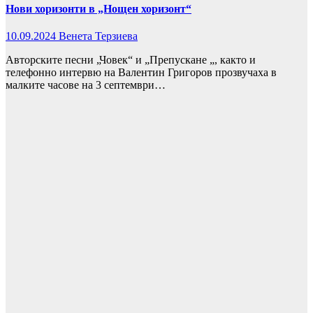
Нови хоризонти в „Нощен хоризонт“
10.09.2024
Венета Терзиева
Авторските песни „Човек“ и „Препускане „, както и
телефонно интервю нa Валентин Григоров прозвучаха в
малките часове на 3 септември…