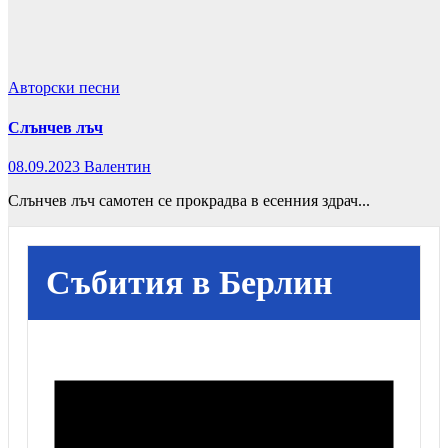
Авторски песни
Слънчев лъч
08.09.2023
Валентин
Слънчев лъч самотен се прокрадва в есенния здрач...
Събития в Берлин