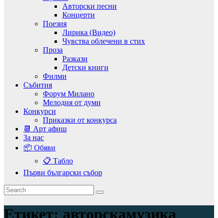
Авторски песни
Концерти
Поезия
Лирика (Видео)
Чувства облечени в стих
Проза
Разкази
Детски книги
Филми
Събития
Форум Милано
Мелодия от думи
Конкурси
Приказки от конкурса
📆 Арт афиш
За нас
📦 Обяви
📋 Табло
Първи български събор
Етикет:
авторскамузика