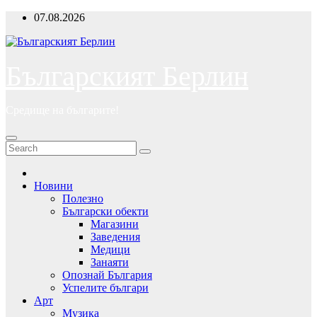
Skip
07.08.2026
to
content
Българският Берлин
Средище на българите!
Новини
Полезно
Български обекти
Магазини
Заведения
Медици
Занаяти
Опознай България
Успелите българи
Арт
Музика