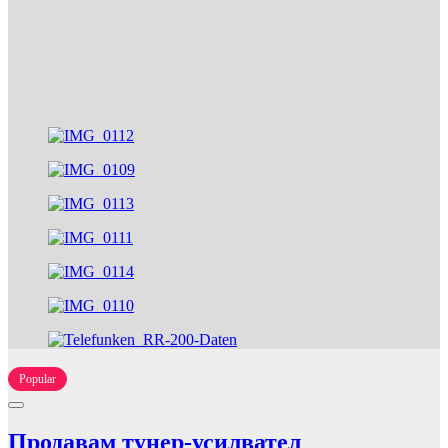
Popular
Продавам тунер-усилвател