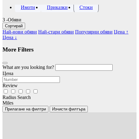
Имоти
Приказки
Стоки
3
-Обяви
Сортирай
Най-нови обяви
Най-стари обяви
Популярни обяви
Цена ↑
Цена ↓
More Filters
What are you looking for?
Цена
Review
Radius Search
Miles
Прилагане на филтри
Изчисти филтъра