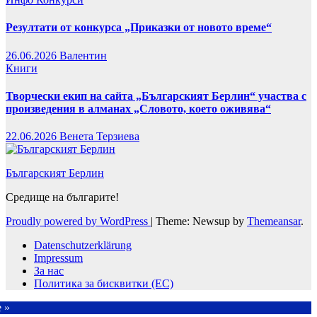
Резултати от конкурса „Приказки от новото време“
26.06.2026
Валентин
Книги
Творчески екип на сайта „Българският Берлин“ участва с
произведения в алманах „Словото, което оживява“
22.06.2026
Венета Терзиева
Българският Берлин
Средище на българите!
Proudly powered by WordPress
|
Theme: Newsup by
Themeansar
.
Datenschutzerklärung
Impressum
За нас
Политика за бисквитки (ЕС)
e »