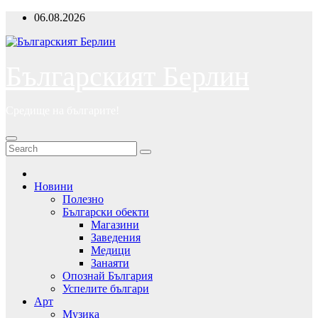
Skip
06.08.2026
to
content
Българският Берлин
Средище на българите!
Новини
Полезно
Български обекти
Магазини
Заведения
Медици
Занаяти
Опознай България
Успелите българи
Арт
Музика