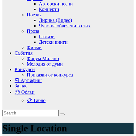
Авторски песни
Концерти
Поезия
Лирика (Видео)
Чувства облечени в стих
Проза
Разкази
Детски книги
Филми
Събития
Форум Милано
Мелодия от думи
Конкурси
Приказки от конкурса
📆 Арт афиш
За нас
📦 Обяви
📋 Табло
Single Location