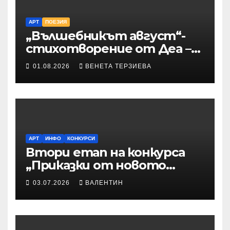
АРТ
ПОЕЗИЯ
„Вълшебникът август“-
стихотворение от Деа –
Десислава Иванова
01.08.2026
ВЕНЕТА ТЕРЗИЕВА
АРТ
ИНФО
КОНКУРСИ
Втори етап на конкурса
„Приказки от новото
време“ – Илюстрации към
03.07.2026
ВАЛЕНТИН
приказките