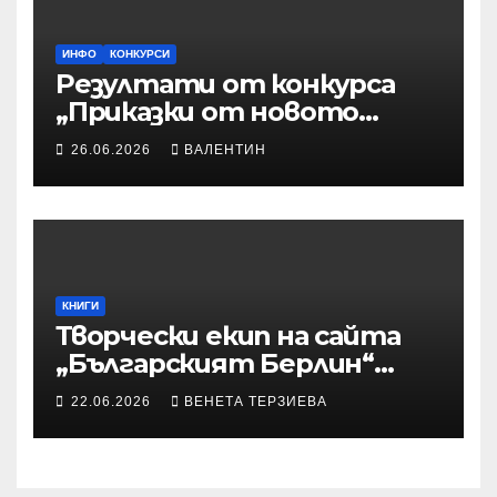
ИНФО
КОНКУРСИ
Резултати от конкурса
„Приказки от новото
време“
26.06.2026
ВАЛЕНТИН
КНИГИ
Творчески екип на сайта
„Българският Берлин“
участва с произведения в
22.06.2026
ВЕНЕТА ТЕРЗИЕВА
алманах „Словото, което
оживява“