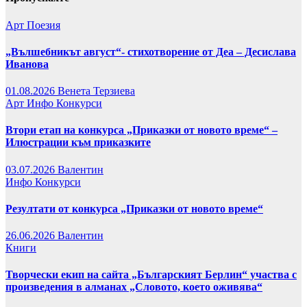
Арт
Поезия
„Вълшебникът август“- стихотворение от Деа – Десислава
Иванова
01.08.2026
Венета Терзиева
Арт
Инфо
Конкурси
Втори етап на конкурса „Приказки от новото време“ –
Илюстрации към приказките
03.07.2026
Валентин
Инфо
Конкурси
Резултати от конкурса „Приказки от новото време“
26.06.2026
Валентин
Книги
Творчески екип на сайта „Българският Берлин“ участва с
произведения в алманах „Словото, което оживява“