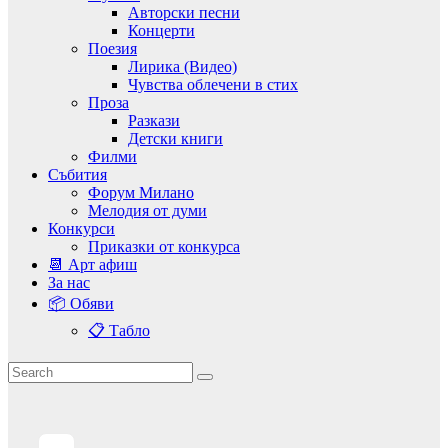
Авторски песни
Концерти
Поезия
Лирика (Видео)
Чувства облечени в стих
Проза
Разкази
Детски книги
Филми
Събития
Форум Милано
Мелодия от думи
Конкурси
Приказки от конкурса
📆 Арт афиш
За нас
📦 Обяви
📋 Табло