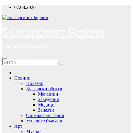
Skip
07.08.2026
to
content
Българският Берлин
Средище на българите!
Новини
Полезно
Български обекти
Магазини
Заведения
Медици
Занаяти
Опознай България
Успелите българи
Арт
Музика