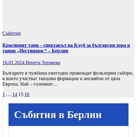
Събития
Красивият танц – спектакъл на Клуб за български хора и
танци „Нестинари “ – Берлин
16.01.2024
Венета Терзиева
Българите в чужбина ежегодно провеждат фолклорни събори,
в които участват танцови формации и ансамбли от цяла
Европа. Най – големият…
Разделяне
1
…
14
15
16
на
публикациите
Събития в Берлин
на
страници