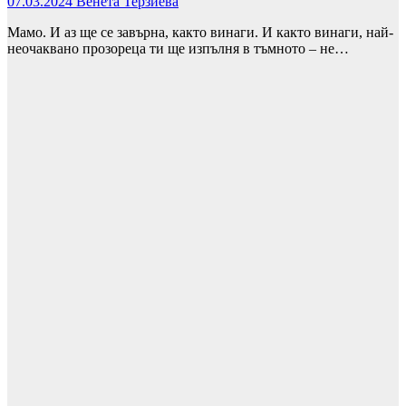
07.03.2024
Венета Терзиева
Мамо. И аз ще се завърна, както винаги. И както винаги, най-
неочаквано прозореца ти ще изпълня в тъмното – не…