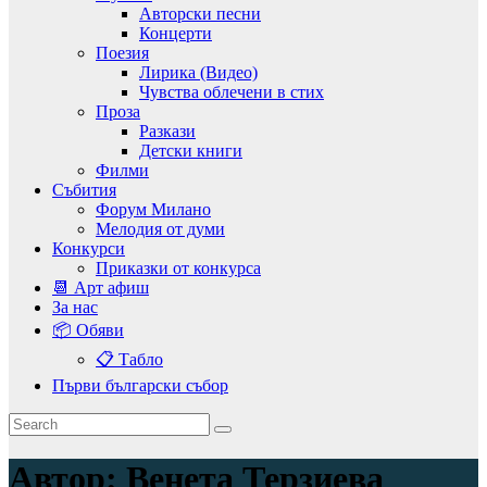
Авторски песни
Концерти
Поезия
Лирика (Видео)
Чувства облечени в стих
Проза
Разкази
Детски книги
Филми
Събития
Форум Милано
Мелодия от думи
Конкурси
Приказки от конкурса
📆 Арт афиш
За нас
📦 Обяви
📋 Табло
Първи български събор
Автор:
Венета Терзиева