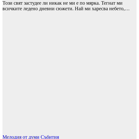
Този свят застудее ли никак не ми е по мярка. Тегнат ми
всичките ледено дневни сюжети. Най ми харесва небето,…
Мелодия от думи
Събития