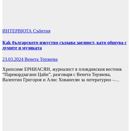
ИНТЕРВЮТА
Събития
Кak българското изкуство създава заедност, като общува с
думите и музиката
23.03.2024
Венета Терзиева
Хрипсиме ЕРНИАСЯН, журналист в пловдивския вестник
“Парекордзагани Цайн”, разговаря с Венета Терзиева,
Валентин Григоров и Алис Хованесян за литературно –…