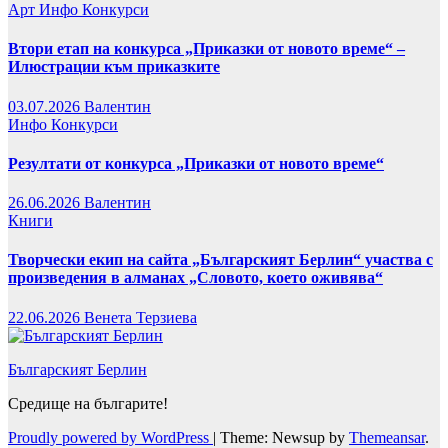
Арт
Инфо
Конкурси
Втори етап на конкурса „Приказки от новото време“ –
Илюстрации към приказките
03.07.2026
Валентин
Инфо
Конкурси
Резултати от конкурса „Приказки от новото време“
26.06.2026
Валентин
Книги
Творчески екип на сайта „Българският Берлин“ участва с
произведения в алманах „Словото, което оживява“
22.06.2026
Венета Терзиева
Българският Берлин
Средище на българите!
Proudly powered by WordPress
|
Theme: Newsup by
Themeansar
.