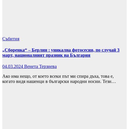
Събития
„Сборенка“ – Берлин : уникална фотосесия, по случай 3
март, националният празник на България
04.03.2024
Венета Терзиева
Ако има нещо, от което всеки път ми спира дъха, това е,
когато видя нашенци в български народни носии. Тези…