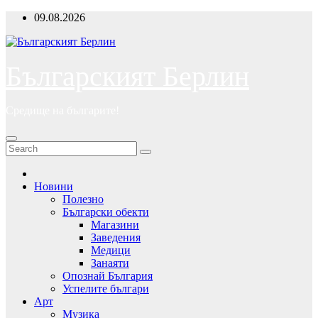
Skip
09.08.2026
to
content
Българският Берлин
Средище на българите!
Новини
Полезно
Български обекти
Магазини
Заведения
Медици
Занаяти
Опознай България
Успелите българи
Арт
Музика