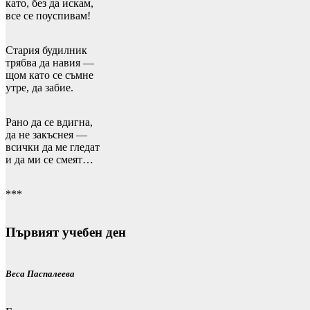
като, без да искам,
все се поуспивам!
Стария будилник
трябва да навия —
щом като се съмне
утре, да забие.
Рано да се вдигна,
да не закъснея —
всички да ме гледат
и да ми се смеят…
***
Първият учебен ден
Веса Паспалеева