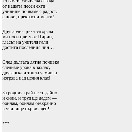
Голямата слънчева сграда
от нашата песен ехти,
училище почваме с радост,
с нови, прекрасни мечти!
Другарче с ръка загоряла
ми носи цветя от Пирин,
гласът на учителя гали,
достига последния чин…
След дългата лятна почивка
следиме урока в захлас,
другарска и топла усмивка
изгрява над целия клас!
За родния край всеотдайно
и сили, и труд ще дадем —
обичам, обичам безкрайно
в училище първия ден!
***