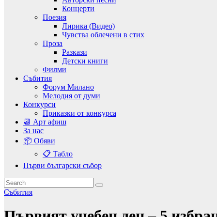
Концерти
Поезия
Лирика (Видео)
Чувства облечени в стих
Проза
Разкази
Детски книги
Филми
Събития
Форум Милано
Мелодия от думи
Конкурси
Приказки от конкурса
📆 Арт афиш
За нас
📦 Обяви
📋 Табло
Първи български събор
Събития
Първият учебен ден – 5 избра