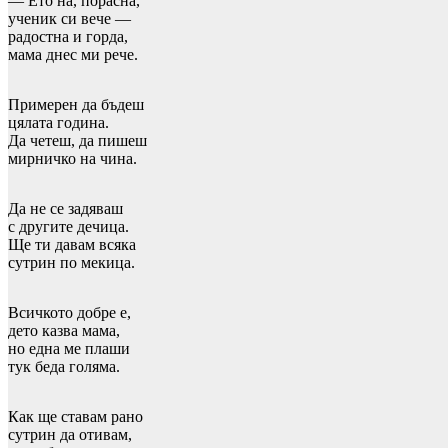
— Ето на, порасна,
ученик си вече —
радостна и горда,
мама днес ми рече.
Примерен да бъдеш
цялата година.
Да четеш, да пишеш
мирничко на чина.
Да не се задяваш
с другите дечица.
Ще ти давам всяка
сутрин по мекица.
Всичкото добре е,
дето казва мама,
но една ме плаши
тук беда голяма.
Как ще ставам рано
сутрин да отивам,