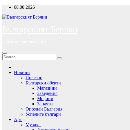
Skip
08.08.2026
to
content
Българският Берлин
Средище на българите!
Новини
Полезно
Български обекти
Магазини
Заведения
Медици
Занаяти
Опознай България
Успелите българи
Арт
Музика
Авторски песни