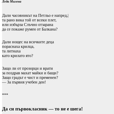
Леда Милева
Дали часовникът на Петльо е напред,|
та рано вика той от всеки плет,
или избърза Слъчно отзарана
да се покаже румен от Балкана?
Дали нощес на всичките деца
пораснаха крилца,
та литнаха
като крилато ято?
Защо ли от прозорци и врати
за поздрав махат майки и бащи?
Защо градът е чист и пременен?
— За първия учебен ден!
***
Да си първокласник — то не е шега!