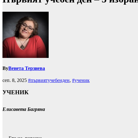
By
Венета Терзиева
сеп. 8, 2025
#първиятучебенден
,
#ученик
УЧЕНИК
Елисавета Багряна