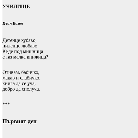
УЧИЛИЩЕ
Иван Вазов
Детенце хубаво,
пиленце любаво
Къде под мишница
с таз малка книжица?
Отивам, бабичко,
макар и слабичко,
книга да се уча,
добро да сполуча.
***
Първият ден