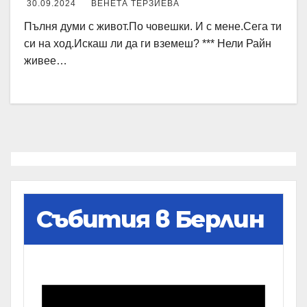
30.09.2024
ВЕНЕТА ТЕРЗИЕВА
Пълня думи с живот.По човешки. И с мене.Сега ти
си на ход.Искаш ли да ги вземеш? *** Нели Райн
живее…
Събития в Берлин