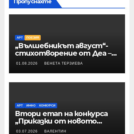
Пропуснахте
АРТ
ПОЕЗИЯ
„Вълшебникът август“-
стихотворение от Деа –
Десислава Иванова
01.08.2026
ВЕНЕТА ТЕРЗИЕВА
АРТ
ИНФО
КОНКУРСИ
Втори етап на конкурса
„Приказки от новото
време“ – Илюстрации към
03.07.2026
ВАЛЕНТИН