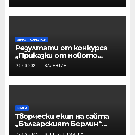
приказките
ИНФО
КОНКУРСИ
Резултати от конкурса
„Приказки от новото
време“
26.06.2026
ВАЛЕНТИН
КНИГИ
Творчески екип на сайта
„Българският Берлин“
участва с произведения в
22.06.2026
ВЕНЕТА ТЕРЗИЕВА