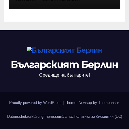
алманах „Словото, което
оживява“
Българският Берлин
Средище на българите!
Proudly powered by WordPress
|
Theme: Newsup by
Themeansar
.
Datenschutzerklärung
Impressum
За нас
Политика за бисквитки (ЕС)