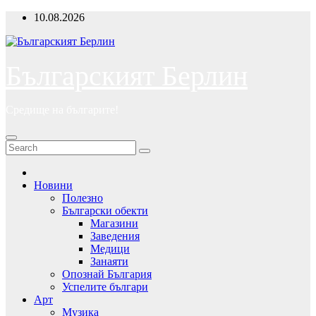
Skip
10.08.2026
to
content
Българският Берлин
Средище на българите!
Новини
Полезно
Български обекти
Магазини
Заведения
Медици
Занаяти
Опознай България
Успелите българи
Арт
Музика