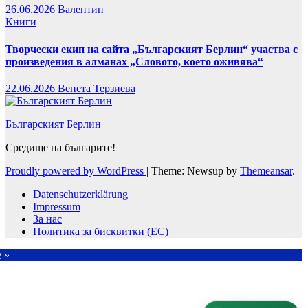
26.06.2026
Валентин
Книги
Творчески екип на сайта „Българският Берлин“ участва с
произведения в алманах „Словото, което оживява“
22.06.2026
Венета Терзиева
Българският Берлин
Средище на българите!
Proudly powered by WordPress
|
Theme: Newsup by
Themeansar
.
Datenschutzerklärung
Impressum
За нас
Политика за бисквитки (ЕС)
e »