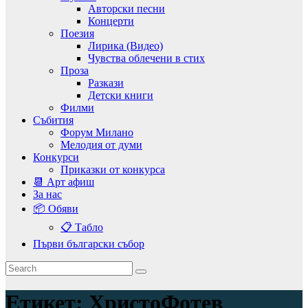
Авторски песни
Концерти
Поезия
Лирика (Видео)
Чувства облечени в стих
Проза
Разкази
Детски книги
Филми
Събития
Форум Милано
Мелодия от думи
Конкурси
Приказки от конкурса
📆 Арт афиш
За нас
📦 Обяви
📋 Табло
Първи български събор
Етикет:
ХристоФотев