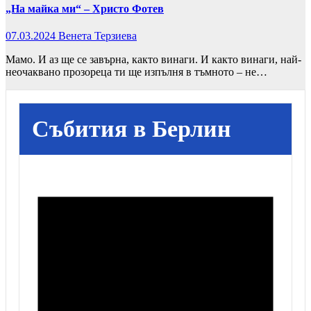
„На майка ми“ – Христо Фотев
07.03.2024
Венета Терзиева
Мамо. И аз ще се завърна, както винаги. И както винаги, най-
неочаквано прозореца ти ще изпълня в тъмното – не…
Събития в Берлин