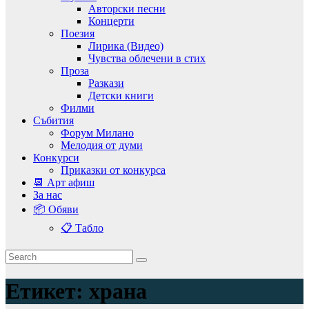
Авторски песни
Концерти
Поезия
Лирика (Видео)
Чувства облечени в стих
Проза
Разкази
Детски книги
Филми
Събития
Форум Милано
Мелодия от думи
Конкурси
Приказки от конкурса
📆 Арт афиш
За нас
📦 Обяви
📋 Табло
Етикет:
храна