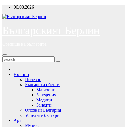
Skip
06.08.2026
to
content
Българският Берлин
Средище на българите!
Новини
Полезно
Български обекти
Магазини
Заведения
Медици
Занаяти
Опознай България
Успелите българи
Арт
Музика