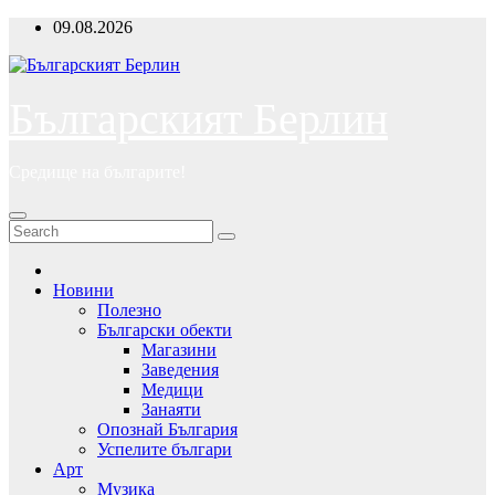
Skip
09.08.2026
to
content
Българският Берлин
Средище на българите!
Новини
Полезно
Български обекти
Магазини
Заведения
Медици
Занаяти
Опознай България
Успелите българи
Арт
Музика