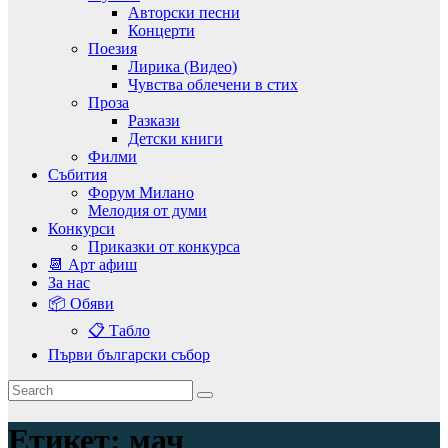
Авторски песни
Концерти
Поезия
Лирика (Видео)
Чувства облечени в стих
Проза
Разкази
Детски книги
Филми
Събития
Форум Милано
Мелодия от думи
Конкурси
Приказки от конкурса
📆 Арт афиш
За нас
📦 Обяви
📋 Табло
Първи български събор
Етикет:
мач