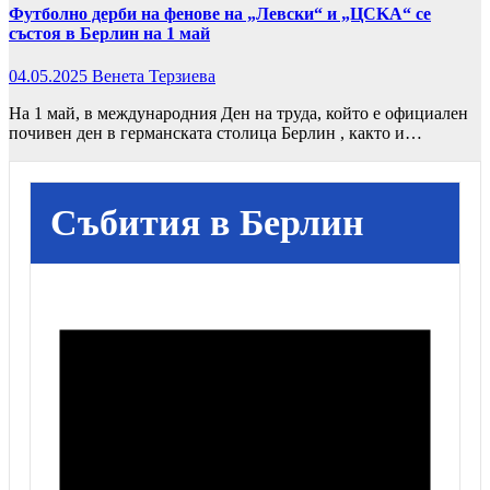
Футболно дерби на фенове на „Левски“ и „ЦCKA“ се
състоя в Берлин на 1 май
04.05.2025
Венета Терзиева
На 1 май, в международния Ден на труда, който е официален
почивен ден в германската столица Берлин , както и…
Събития в Берлин