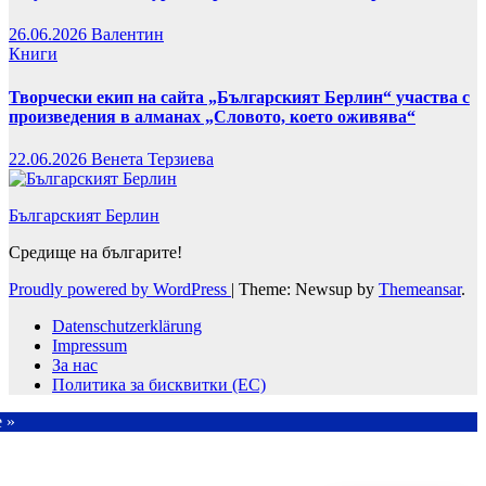
26.06.2026
Валентин
Книги
Творчески екип на сайта „Българският Берлин“ участва с
произведения в алманах „Словото, което оживява“
22.06.2026
Венета Терзиева
Българският Берлин
Средище на българите!
Proudly powered by WordPress
|
Theme: Newsup by
Themeansar
.
Datenschutzerklärung
Impressum
За нас
Политика за бисквитки (ЕС)
e »