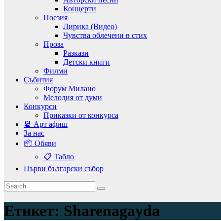
Концерти
Поезия
Лирика (Видео)
Чувства облечени в стих
Проза
Разкази
Детски книги
Филми
Събития
Форум Милано
Мелодия от думи
Конкурси
Приказки от конкурса
📆 Арт афиш
За нас
📦 Обяви
📋 Табло
Първи български събор
Етикет:
Sharenagayda