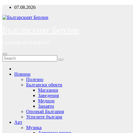
Skip
07.08.2026
to
content
Българският Берлин
Средище на българите!
Новини
Полезно
Български обекти
Магазини
Заведения
Медици
Занаяти
Опознай България
Успелите българи
Арт
Музика
Авторски песни