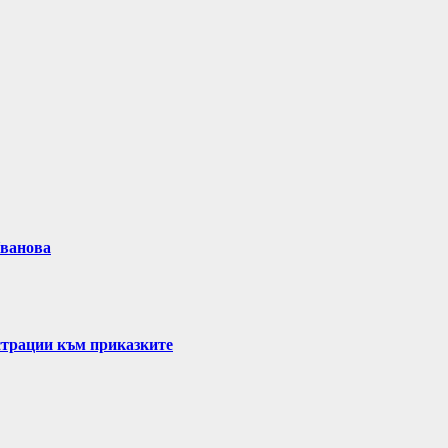
Иванова
страции към приказките