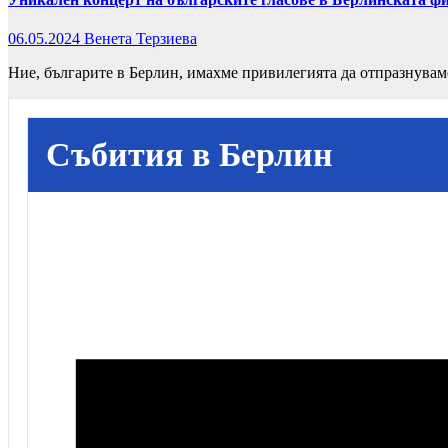
06.05.2024
Венета Терзиева
Ние, българите в Берлин, имахме привилегията да отпразнувам
Събития в Берлин