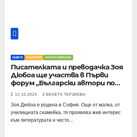
КНИГИ
СЪБИТИЯ
ФОРУМ МИЛАНО
Писателката и преводачка Зоя
Дюбоа ще участва в Първи
форум „Български автори по
света“, на 2 и 3 ноември в
12.10.2024
ВЕНЕТА ТЕРЗИЕВА
Милано
Зоя Дюбоа е родена в София. Още от малка, от
училищната скамейка, тя проявява жив интерес
към литературата и често…