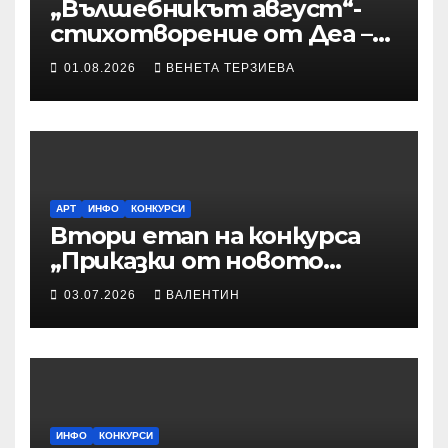
„Вълшебникът август“-
стихотворение от Деа –
Десислава Иванова
01.08.2026
ВЕНЕТА ТЕРЗИЕВА
АРТ
ИНФО
КОНКУРСИ
Втори етап на конкурса
„Приказки от новото
време“ – Илюстрации към
03.07.2026
ВАЛЕНТИН
приказките
ИНФО
КОНКУРСИ