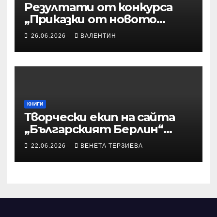
Резултати от конкурса
„Приказки от новото
време“
26.06.2026
ВАЛЕНТИН
КНИГИ
Творчески екип на сайта
„Българският Берлин“
участва с произведения в
22.06.2026
ВЕНЕТА ТЕРЗИЕВА
алманах „Словото, което
оживява“