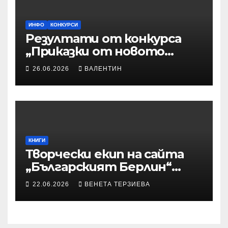
ИНФО
КОНКУРСИ
Резултати от конкурса
„Приказки от новото
време“
26.06.2026
ВАЛЕНТИН
КНИГИ
Творчески екип на сайта
„Българският Берлин“
участва с произведения в
22.06.2026
ВЕНЕТА ТЕРЗИЕВА
алманах „Словото, което
оживява“