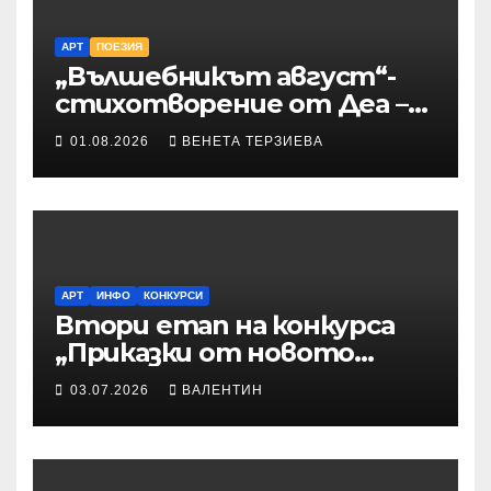
АРТ
ПОЕЗИЯ
„Вълшебникът август“-
стихотворение от Деа –
Десислава Иванова
01.08.2026
ВЕНЕТА ТЕРЗИЕВА
АРТ
ИНФО
КОНКУРСИ
Втори етап на конкурса
„Приказки от новото
време“ – Илюстрации към
03.07.2026
ВАЛЕНТИН
приказките