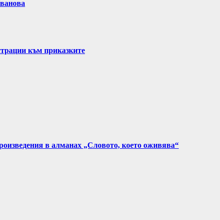
Иванова
страции към приказките
произведения в алманах „Словото, което оживява“