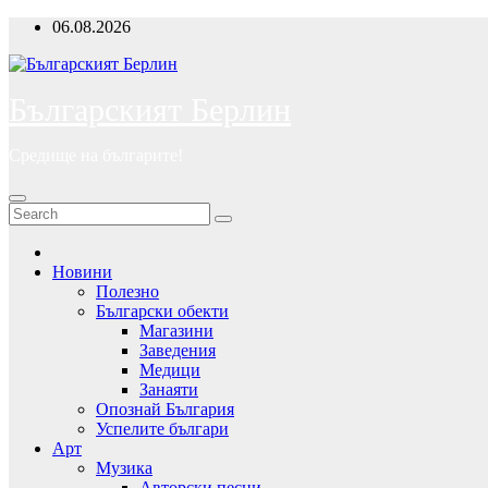
Skip
06.08.2026
to
content
Българският Берлин
Средище на българите!
Новини
Полезно
Български обекти
Магазини
Заведения
Медици
Занаяти
Опознай България
Успелите българи
Арт
Музика
Авторски песни