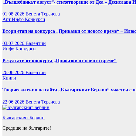
„Вълшебникът август“- стихотворение от Деа – Десислава 
01.08.2026
Венета Терзиева
Арт
Инфо
Конкурси
Втори етап на конкурса „Приказки от новото време“ – Илю
03.07.2026
Валентин
Инфо
Конкурси
Резултати от конкурса „Приказки от новото време“
26.06.2026
Валентин
Книги
Творчески екип на сайта „Българският Берлин“ участва с 
22.06.2026
Венета Терзиева
Българският Берлин
Средище на българите!