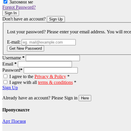
Запомни ме
Forgot Password?
Sign In
Don't have an account?
Sign Up
Lost your password? Please enter your email address. You will rece
E-mail:
Get New Password
Username
*
Email
*
Password
*
I agree to the
Privacy & Policy
*
I agree with all
terms & conditions
*
Sign Up
Already have an account? Please Sign in
Here
Пропуснахте
Арт
Поезия