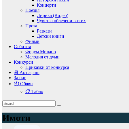
Концерти
Поезия
Лирика (Видео)
Чувства облечени в стих
Проза
Разкази
Детски книги
Филми
Събития
Форум Милано
Мелодия от думи
Конкурси
Приказки от конкурса
📆 Арт афиш
За нас
📦 Обяви
📋 Табло
Имоти