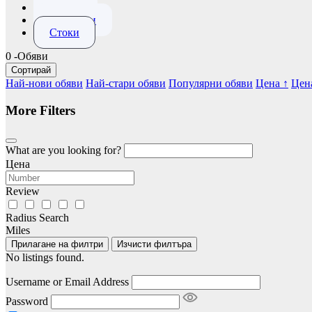
Имоти
Приказки
Стоки
0
-Обяви
Сортирай
Най-нови обяви
Най-стари обяви
Популярни обяви
Цена ↑
Цен
More Filters
What are you looking for?
Цена
Review
Radius Search
Miles
Прилагане на филтри
Изчисти филтъра
No listings found.
Username or Email Address
Password