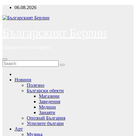
Skip
06.08.2026
to
content
Българският Берлин
Средище на българите!
Новини
Полезно
Български обекти
Магазини
Заведения
Медици
Занаяти
Опознай България
Успелите българи
Арт
Музика