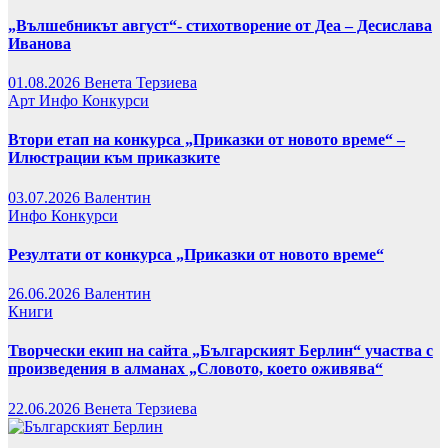
„Вълшебникът август“- стихотворение от Деа – Десислава
Иванова
01.08.2026
Венета Терзиева
Арт
Инфо
Конкурси
Втори етап на конкурса „Приказки от новото време“ –
Илюстрации към приказките
03.07.2026
Валентин
Инфо
Конкурси
Резултати от конкурса „Приказки от новото време“
26.06.2026
Валентин
Книги
Творчески екип на сайта „Българският Берлин“ участва с
произведения в алманах „Словото, което оживява“
22.06.2026
Венета Терзиева