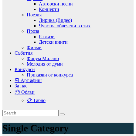
Авторски песни
Концерти
Поезия
Лирика (Видео)
Чувства облечени в стих
Проза
Разкази
Детски книги
Филми
Събития
Форум Милано
Мелодия от думи
Конкурси
Приказки от конкурса
📆 Арт афиш
За нас
📦 Обяви
📋 Табло
Single Category