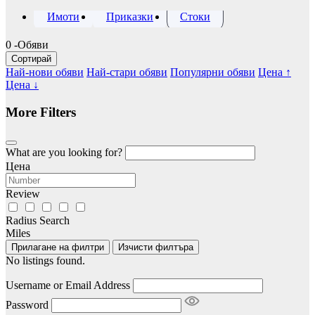
Имоти
Приказки
Стоки
0
-Обяви
Сортирай
Най-нови обяви
Най-стари обяви
Популярни обяви
Цена ↑
Цена ↓
More Filters
What are you looking for?
Цена
Review
Radius Search
Miles
Прилагане на филтри
Изчисти филтъра
No listings found.
Username or Email Address
Password