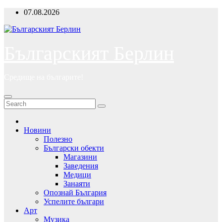
Skip
07.08.2026
to
content
Българският Берлин
Средище на българите!
Новини
Полезно
Български обекти
Магазини
Заведения
Медици
Занаяти
Опознай България
Успелите българи
Арт
Музика