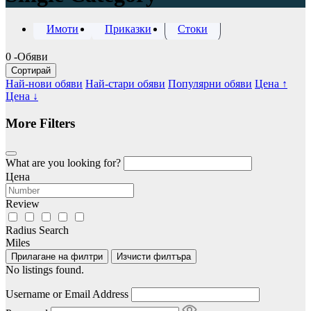
Имоти
Приказки
Стоки
0
-Обяви
Сортирай
Най-нови обяви
Най-стари обяви
Популярни обяви
Цена ↑
Цена ↓
More Filters
What are you looking for?
Цена
Review
Radius Search
Miles
Прилагане на филтри
Изчисти филтъра
No listings found.
Username or Email Address