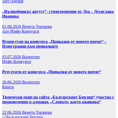
Арт
Поезия
„Вълшебникът август“- стихотворение от Деа – Десислава
Иванова
01.08.2026
Венета Терзиева
Арт
Инфо
Конкурси
Втори етап на конкурса „Приказки от новото време“ –
Илюстрации към приказките
03.07.2026
Валентин
Инфо
Конкурси
Резултати от конкурса „Приказки от новото време“
26.06.2026
Валентин
Книги
Творчески екип на сайта „Българският Берлин“ участва с
произведения в алманах „Словото, което оживява“
22.06.2026
Венета Терзиева