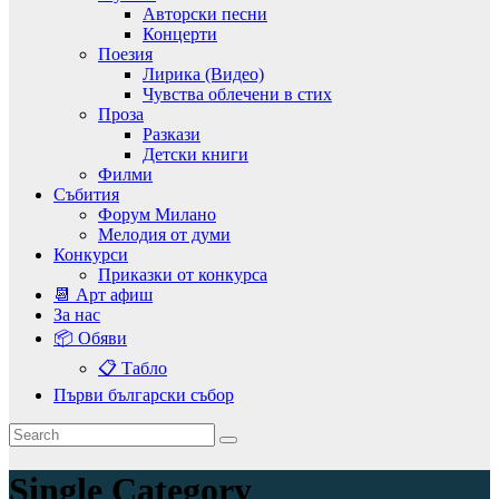
Авторски песни
Концерти
Поезия
Лирика (Видео)
Чувства облечени в стих
Проза
Разкази
Детски книги
Филми
Събития
Форум Милано
Мелодия от думи
Конкурси
Приказки от конкурса
📆 Арт афиш
За нас
📦 Обяви
📋 Табло
Първи български събор
Single Category