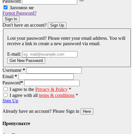
Password
Запомни ме
Forgot Password?
Sign In
Don't have an account?
Sign Up
Lost your password? Please enter your email address. You will
receive a link to create a new password via email.
E-mail:
Get New Password
Username
*
Email
*
Password
*
I agree to the
Privacy & Policy
*
I agree with all
terms & conditions
*
Sign Up
Already have an account? Please Sign in
Here
Пропуснахте