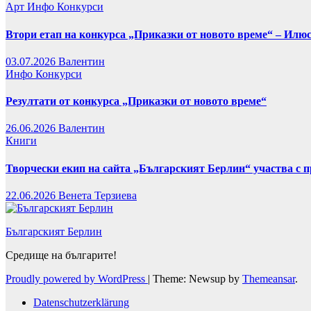
Арт
Инфо
Конкурси
Втори етап на конкурса „Приказки от новото време“ – Илю
03.07.2026
Валентин
Инфо
Конкурси
Резултати от конкурса „Приказки от новото време“
26.06.2026
Валентин
Книги
Творчески екип на сайта „Българският Берлин“ участва с 
22.06.2026
Венета Терзиева
Българският Берлин
Средище на българите!
Proudly powered by WordPress
|
Theme: Newsup by
Themeansar
.
Datenschutzerklärung