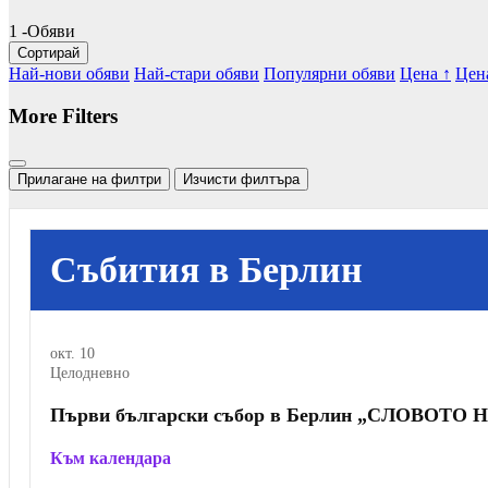
1
-Обяви
Сортирай
Най-нови обяви
Най-стари обяви
Популярни обяви
Цена ↑
Цен
More Filters
Прилагане на филтри
Изчисти филтъра
Събития в Берлин
окт.
10
Целодневно
Първи български събор в Берлин „СЛОВОТ
Към календара