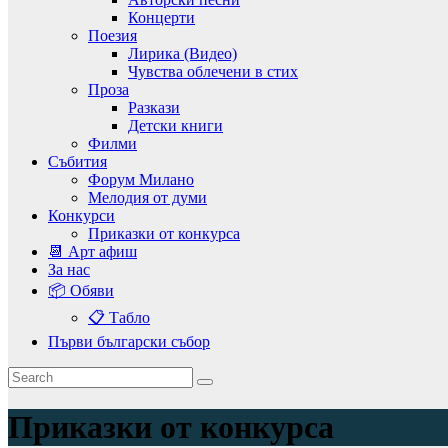
Концерти
Поезия
Лирика (Видео)
Чувства облечени в стих
Проза
Разкази
Детски книги
Филми
Събития
Форум Милано
Мелодия от думи
Конкурси
Приказки от конкурса
📆 Арт афиш
За нас
📦 Обяви
📋 Табло
Първи български събор
Приказки от конкурса