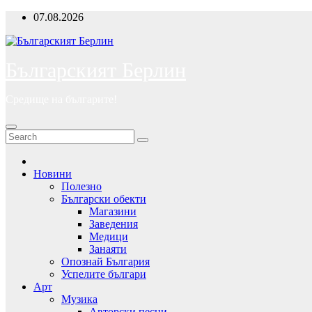
Skip
07.08.2026
to
content
Българският Берлин
Средище на българите!
Новини
Полезно
Български обекти
Магазини
Заведения
Медици
Занаяти
Опознай България
Успелите българи
Арт
Музика
Авторски песни