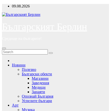
Skip
09.08.2026
to
content
Българският Берлин
Средище на българите!
Новини
Полезно
Български обекти
Магазини
Заведения
Медици
Занаяти
Опознай България
Успелите българи
Арт
Музика