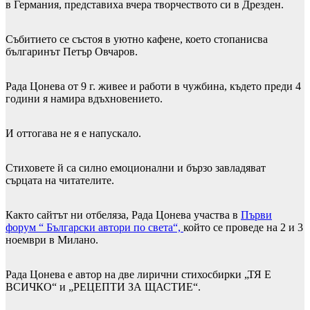
в Германия, представиха вчера творчеството си в Дрезден.
Събитието се състоя в уютно кафене, което стопанисва
българинът Петър Овчаров.
Рада Цонева от 9 г. живее и работи в чужбина, където преди 4
години я намира вдъхновението.
И оттогава не я е напускало.
Стиховете й са силно емоционални и бързо завладяват
сърцата на читателите.
Както сайтът ни отбеляза, Рада Цонева участва в
Първи
форум “ Български автори по света“,
който се проведе на 2 и 3
ноември в Милано.
Рада Цонева е автор на две лирични стихосбирки „ТЯ Е
ВСИЧКО“ и „РЕЦЕПТИ ЗА ЩАСТИЕ“.