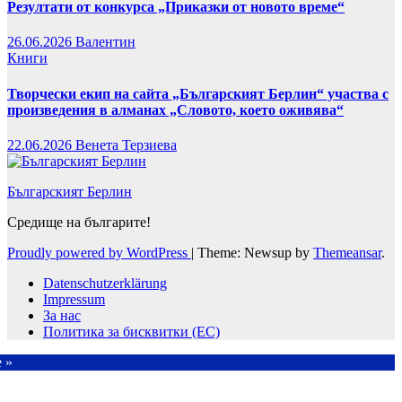
Резултати от конкурса „Приказки от новото време“
26.06.2026
Валентин
Книги
Творчески екип на сайта „Българският Берлин“ участва с
произведения в алманах „Словото, което оживява“
22.06.2026
Венета Терзиева
Българският Берлин
Средище на българите!
Proudly powered by WordPress
|
Theme: Newsup by
Themeansar
.
Datenschutzerklärung
Impressum
За нас
Политика за бисквитки (ЕС)
e »