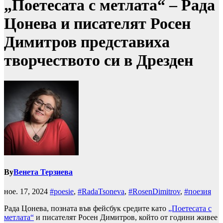
„Поетесата с метлата“ – Рада
Цонева и писателят Росен
Димитров представиха
творчеството си в Дрезден
By
Венета Терзиева
ное. 17, 2024
#poesie
,
#RadaTsoneva
,
#RosenDimitrov
,
#поезия
Рада Цонева, позната във фейсбук средите като
„Поетесата с
метлата“
и писателят Росен Димитров, който от години живее