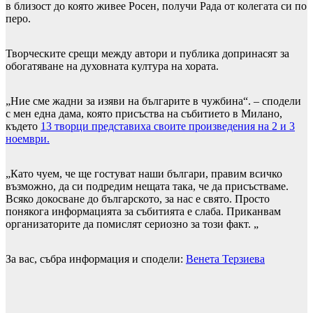
в близост до която живее Росен, получи Рада от колегата си по
перо.
Творческите срещи между автори и публика допринасят за
обогатяване на духовната култура на хората.
„Ние сме жадни за изяви на българите в чужбина“. – сподели
с мен една дама, която присъства на събитието в Милано,
където
13 творци представиха своите произведения на 2 и 3
ноември.
„Като чуем, че ще гостуват наши българи, правим всичко
възможно, да си подредим нещата така, че да присъстваме.
Всяко докосване до българското, за нас е свято. Просто
понякога информацията за събитията е слаба. Приканвам
организаторите да помислят сериозно за този факт. „
За вас, събра информация и сподели:
Венета Терзиева