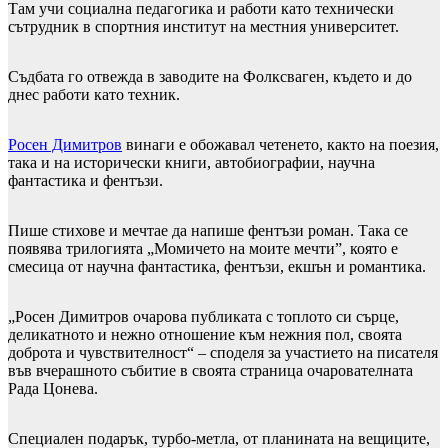
Там учи социална педагогика и работи като технически
сътрудник в спортния институт на местния университет.
Съдбата го отвежда в заводите на Фолксваген, където и до
днес работи като техник.
Росен Димитров
винаги е обожавал четенето, както на поезия,
така и на исторически книги, автобиографии, научна
фантастика и фентъзи.
Пише стихове и мечтае да напише фентъзи роман. Така се
появява трилогията „Момичето на моите мечти”, която е
смесица от научна фантастика, фентъзи, екшън и романтика.
„Росен Димитров очарова публиката с топлото си сърце,
деликатното и нежно отношение към нежния пол, своята
доброта и чувствителност“ – споделя за участието на писателя
във вчерашното събитие в своята страница очарователната
Рада Цонева.
Специален подарък, турбо-метла, от планината на вещиците,