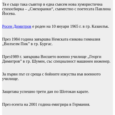
Тя е също така съавтор в една съвсем нова хумористична
стихосбирка – „Смехоранки“, съвместно с поетесата Павлина
Йосева.
Росен Димитров
е роден на 10 януари 1965 г. в гр. Казанлък.
През 1984 година завършва Немската езикова гимназия
„Вилхелм Пик” в гр. Бургас.
През1989 г. завършва Висшето военно училище „Георги
Димитров” в гр. Шумен, със специалност машинен инженер.
За първи път се среща с бойните изкуства във военното
училище.
Защитава успешно трети дан по Шотокан карате.
През есента на 2001 година емигрира в Германия.