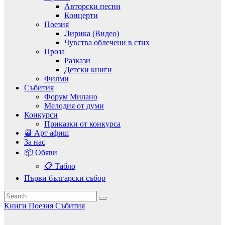
Авторски песни
Концерти
Поезия
Лирика (Видео)
Чувства облечени в стих
Проза
Разкази
Детски книги
Филми
Събития
Форум Милано
Мелодия от думи
Конкурси
Приказки от конкурса
📆 Арт афиш
За нас
📦 Обяви
📋 Табло
Първи български събор
Книги
Поезия
Събития