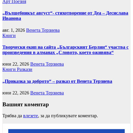
Арт
Поезия
„Вълшебникът август“- стихотворение от Деа – Десислава
Иванова
авг. 1, 2026
Венета Терзиева
Книги
Творчески екип на сайта „Българският Берлин“ участва с
произведения в алманах „Словото, което оживява“
юни 22, 2026
Венета Терзиева
Книги
Разкази
„Приказка за доброто“ – разказ от Венета Терзиева
юни 22, 2026
Венета Терзиева
Вашият коментар
Трябва да
влезете
, за да публикувате коментар.